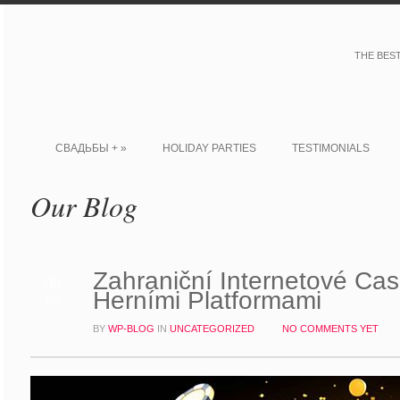
THE BES
СВАДЬБЫ +
»
HOLIDAY PARTIES
TESTIMONIALS
Our Blog
Zahraniční Internetové Ca
08
Herními Platformami
JUL
BY
WP-BLOG
IN
UNCATEGORIZED
NO COMMENTS YET