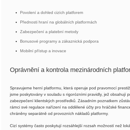
Povolení a dohled cizích platforem
Přednosti hraní na globálních platformách
Zabezpečení a platební metody
Bonusové programy a zákaznická podpora
Mobilní přístup a inovace
Oprávnění a kontrola mezinárodních platf
Spravujeme herní platformu, která operuje pod pravomocí prestiž
jsme poskytovány v souladu s rigorózními pravidly, jež obsahují 
zabezpečení klientských prostředků. Zásadním poznatkem zůstává
rámci své regulace nařízení na oddělené účty pro hráčské finance
chráněny separátně od provozních nákladů platformy.
Cizí systémy často poskytují rozsáhlejší rozsah možností než lokál