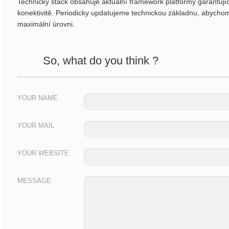
Technický stack obsahuje aktuální framework platformy garantujíc
konektivitě. Periodicky updatujeme technickou základnu, abychom
maximální úrovni.
So, what do you think ?
YOUR NAME
YOUR MAIL
YOUR WEBSITE
MESSAGE