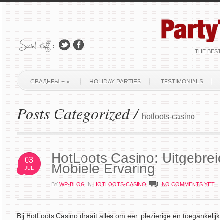
THE BES
СВАДЬБЫ +
»
HOLIDAY PARTIES
TESTIMONIALS
Posts Categorized /
hotloots-casino
HotLoots Casino: Uitgebrei
03
Mobiele Ervaring
JUL
BY
WP-BLOG
IN
HOTLOOTS-CASINO
NO COMMENTS YET
Bij HotLoots Casino draait alles om een plezierige en toegankeli