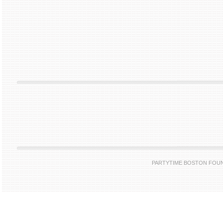
PARTYTIME BOSTON FOUNDE