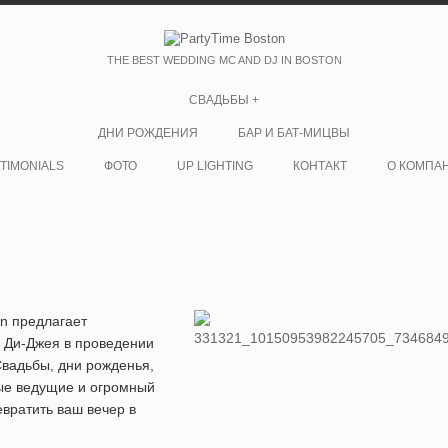
THE BEST WEDDING MC AND DJ IN BOSTON
СВАДЬБЫ +
ДНИ РОЖДЕНИЯ
БАР И БАТ-МИЦВЫ
TIMONIALS
ФОТО
UP LIGHTING
КОНТАКТ
О КОМПА
on предлагает
Ди-Джея в проведении
вадьбы, дни рожденья,
ные ведущие и огромный
вратить ваш вечер в