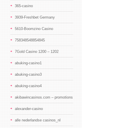
365-casino
3939-Freshbet Germany
5610-Boomzino Casino
758348548854845
7Gold Casino 1200 – 1202
abuking-casino1
abuking-casino3
abuking-casino4
akibawincasinos.com – promotions
alexander-casino
alle nederlandse casinos_nl