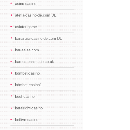
asino-casino
atefia-casino-de.com DE
aviator game
bananzia-casino-de.com DE
bar-salsa.com
barnestennisclub.co.uk
bdmbet-casino
bdmbet-casino1
beef-casino
betalright-casino
betlive-casino