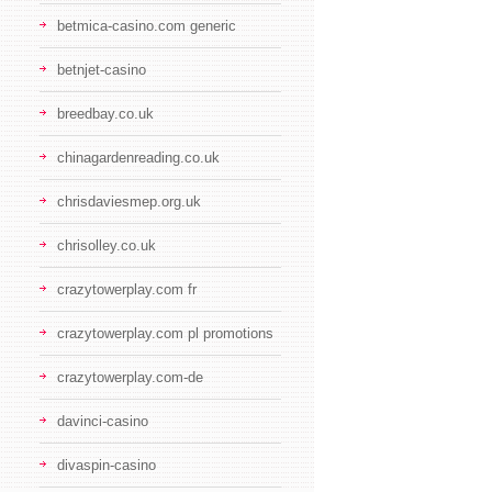
betmica-casino.com generic
betnjet-casino
breedbay.co.uk
chinagardenreading.co.uk
chrisdaviesmep.org.uk
chrisolley.co.uk
crazytowerplay.com fr
crazytowerplay.com pl promotions
crazytowerplay.com-de
davinci-casino
divaspin-casino