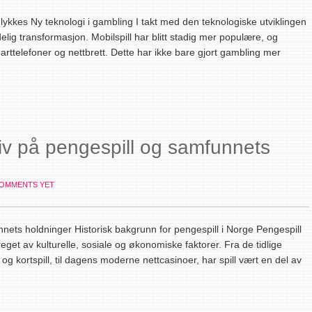
 lykkes Ny teknologi i gambling I takt med den teknologiske utviklingen
lig transformasjon. Mobilspill har blitt stadig mer populære, og
arttelefoner og nettbrett. Dette har ikke bare gjort gambling mer
iv på pengespill og samfunnets
OMMENTS YET
nets holdninger Historisk bakgrunn for pengespill i Norge Pengespill
reget av kulturelle, sosiale og økonomiske faktorer. Fra de tidlige
og kortspill, til dagens moderne nettcasinoer, har spill vært en del av