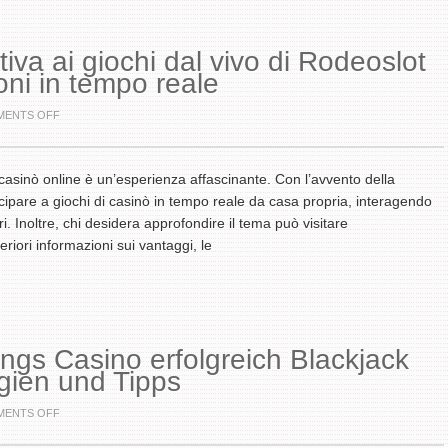
tiva ai giochi dal vivo di Rodeoslot
ni in tempo reale
ON
ENTS OFF
LA
GUIDA
 casinò online è un’esperienza affascinante. Con l’avvento della
DEFINITIVA
ecipare a giochi di casinò in tempo reale da casa propria, interagendo
ri. Inoltre, chi desidera approfondire il tema può visitare
AI
lteriori informazioni sui vantaggi, le
GIOCHI
DAL
VIVO
DI
ings Casino erfolgreich Blackjack
RODEOSLOT
egien und Tipps
CASINO:
ON
ENTS OFF
EMOZIONI
WIE