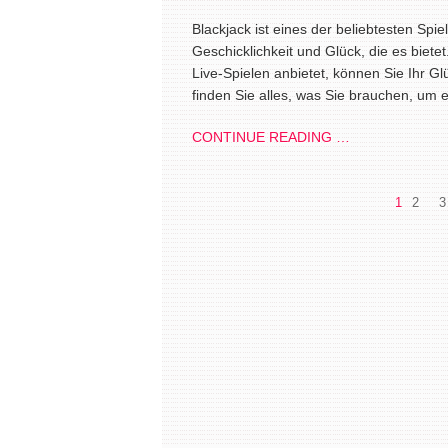
Blackjack ist eines der beliebtesten Spi
Geschicklichkeit und Glück, die es biete
Live-Spielen anbietet, können Sie Ihr G
finden Sie alles, was Sie brauchen, um er
CONTINUE READING …
1
2
3