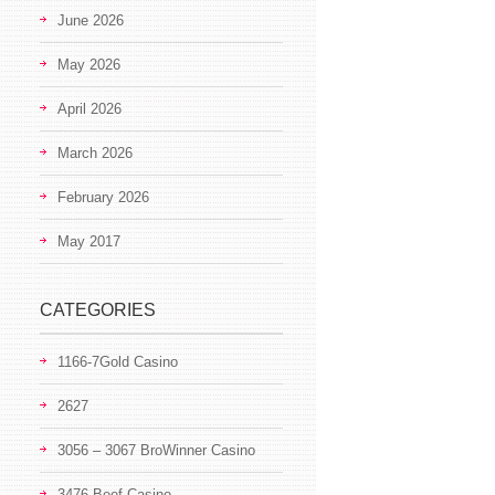
June 2026
May 2026
April 2026
March 2026
February 2026
May 2017
CATEGORIES
1166-7Gold Casino
2627
3056 – 3067 BroWinner Casino
3476-Beef Casino