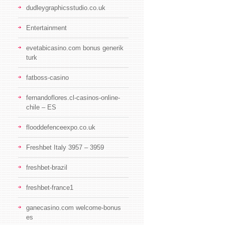
dudleygraphicsstudio.co.uk
Entertainment
evetabicasino.com bonus generik
turk
fatboss-casino
fernandoflores.cl-casinos-online-
chile – ES
flooddefenceexpo.co.uk
Freshbet Italy 3957 – 3959
freshbet-brazil
freshbet-france1
ganecasino.com welcome-bonus
es