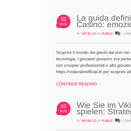
La guida defini
03
Casino: emozio
AUG
BY
WP-BLOG
IN
PUBLIC
COMM
Scoprire il mondo dei giochi dal vivo nei
tecnologia, i giocatori possono ora part
con croupier professionisti e altri giocato
https://rodeoslotofficial.it/ per scoprire u
CONTINUE READING …
Wie Sie im Vik
03
spielen: Strat
AUG
BY
WP-BLOG
IN
PUBLIC
COMM