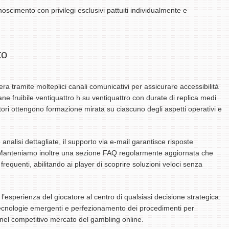
oscimento con privilegi esclusivi pattuiti individualmente e
to
era tramite molteplici canali comunicativi per assicurare accessibilità
e fruibile ventiquattro h su ventiquattro con durate di replica medi
tori ottengono formazione mirata su ciascuno degli aspetti operativi e
 analisi dettagliate, il supporto via e-mail garantisce risposte
e. Manteniamo inoltre una sezione FAQ regolarmente aggiornata che
requenti, abilitando ai player di scoprire soluzioni veloci senza
l’esperienza del giocatore al centro di qualsiasi decisione strategica.
ecnologie emergenti e perfezionamento dei procedimenti per
 nel competitivo mercato del gambling online.