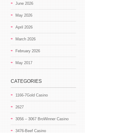
June 2026
May 2026
April 2026
March 2026
February 2026
May 2017
CATEGORIES
1166-7Gold Casino
2627
3056 – 3067 BroWinner Casino
3476-Beef Casino