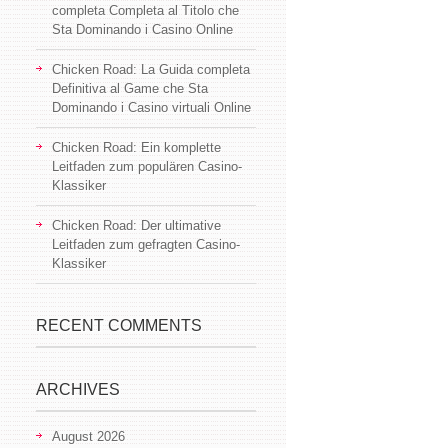
completa Completa al Titolo che
Sta Dominando i Casino Online
Chicken Road: La Guida completa
Definitiva al Game che Sta
Dominando i Casino virtuali Online
Chicken Road: Ein komplette
Leitfaden zum populären Casino-
Klassiker
Chicken Road: Der ultimative
Leitfaden zum gefragten Casino-
Klassiker
RECENT COMMENTS
ARCHIVES
August 2026