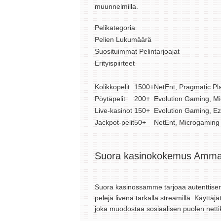
muunnelmilla.
Pelikategoria
Pelien Lukumäärä
Suosituimmat Pelintarjoajat
Erityispiirteet
Kolikkopelit
1500+
NetEnt, Pragmatic Pl
Pöytäpelit
200+
Evolution Gaming, M
Live-kasinot
150+
Evolution Gaming, Ez
Jackpot-pelit
50+
NetEnt, Microgaming
Suora kasinokokemus Ammatt
Suora kasinossamme tarjoaa autenttisen
pelejä livenä tarkalla streamillä. Käyttäjä
joka muodostaa sosiaalisen puolen netti