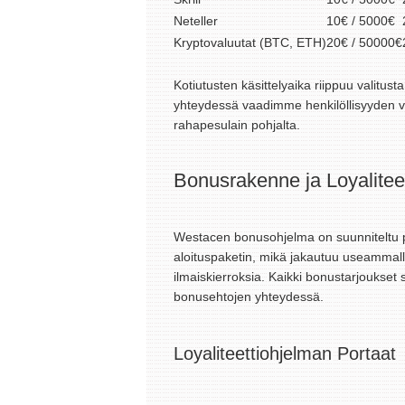
Neteller
10€ / 5000€
Kryptovaluutat (BTC, ETH)
20€ / 50000€
Kotiutusten käsittelyaika riippuu valitus
yhteydessä vaadimme henkilöllisyyden va
rahapesulain pohjalta.
Bonusrakenne ja Loyalitee
Westacen bonusohjelma on suunniteltu pa
aloituspaketin, mikä jakautuu useammal
ilmaiskierroksia. Kaikki bonustarjoukset
bonusehtojen yhteydessä.
Loyaliteettiohjelman Portaat