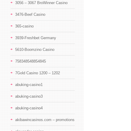
3056 – 3067 BroWinner Casino
3476-Beef Casino
365-casino
3939-Freshbet Germany
5610-Boomzino Casino
758348548854845
7Gold Casino 1200 – 1202
abuking-casino1
abuking-casino3
abuking-casino4
akibawincasinos.com – promotions