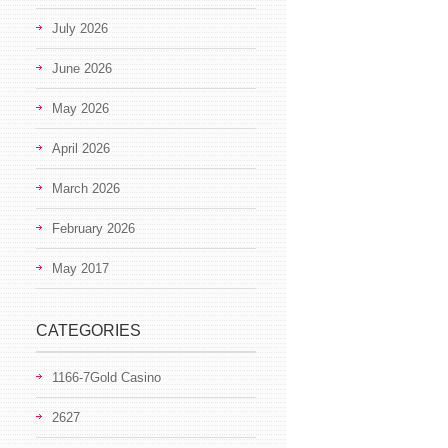
July 2026
June 2026
May 2026
April 2026
March 2026
February 2026
May 2017
CATEGORIES
1166-7Gold Casino
2627