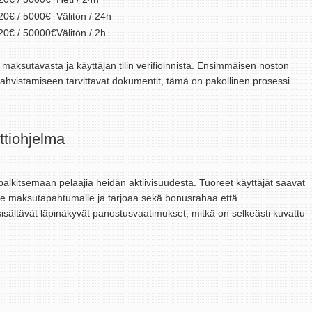
20€ / 5000€
Välitön / 24h
20€ / 50000€
Välitön / 2h
ta maksutavasta ja käyttäjän tilin verifioinnista. Ensimmäisen noston
hvistamiseen tarvittavat dokumentit, tämä on pakollinen prosessi
ttiohjelma
lkitsemaan pelaajia heidän aktiivisuudesta. Tuoreet käyttäjät saavat
le maksutapahtumalle ja tarjoaa sekä bonusrahaa että
 sisältävät läpinäkyvät panostusvaatimukset, mitkä on selkeästi kuvattu