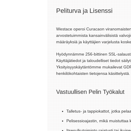
Peliturva ja Lisenssi
Westace operoi Curacaon viranomaisten 
arvostetuimmista kansainvälisistä valvoj
määräyksiä ja käyttäjien varjelusta kosk
Hyödynnämme 256-bittinen SSL-salausta 
Käyttäjätiedot ja taloudelliset tiedot säi
Yksityisyyskäytäntömme mukailevat GDPR
henkilökohtaisten tietojensa käsittelystä.
Vastuullisen Pelin Työkalut
Talletus- ja tappiokattot, jotka pelaaj
Pelisessioajastin, mikä muistuttaa 
Itsesulkutoiminto rajatusti tai ikuise