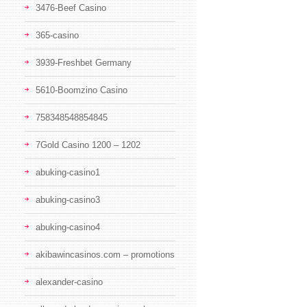
3476-Beef Casino
365-casino
3939-Freshbet Germany
5610-Boomzino Casino
758348548854845
7Gold Casino 1200 – 1202
abuking-casino1
abuking-casino3
abuking-casino4
akibawincasinos.com – promotions
alexander-casino