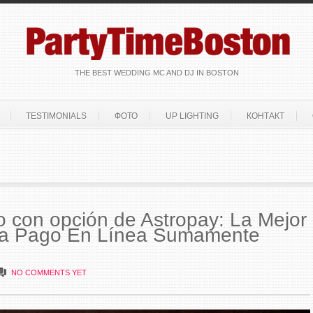
THE BEST WEDDING MC AND DJ IN BOSTON
TESTIMONIALS
ФОТО
UP LIGHTING
КОНТАКТ
o con opción de Astropay: La Mejor
ara Pago En Línea Sumamente
NO COMMENTS YET