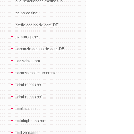
alle nederlandse casinos_nl
asino-casino
atefia-casino-de.com DE
aviator game
bananzia-casino-de.com DE
bar-salsa.com
barnestennisclub.co.uk
bdmbet-casino
bdmbet-casino1
beef-casino
betalright-casino
betlive-casino