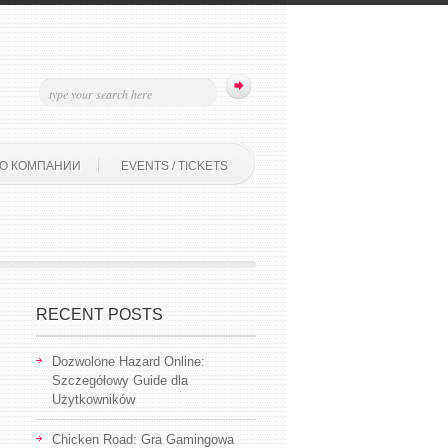
О КОМПАНИИ
EVENTS / TICKETS
RECENT POSTS
Dozwolone Hazard Online:
Szczegółowy Guide dla
Użytkowników
Chicken Road: Gra Gamingowa