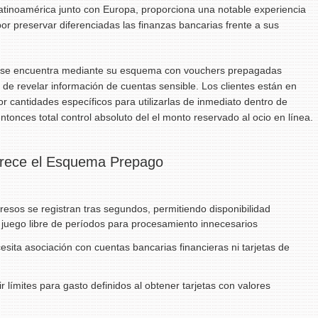
atinoamérica junto con Europa, proporciona una notable experiencia
or preservar diferenciadas las finanzas bancarias frente a sus
a se encuentra mediante su esquema con vouchers prepagadas
a de revelar información de cuentas sensible. Los clientes están en
 cantidades específicos para utilizarlas de inmediato dentro de
tonces total control absoluto del el monto reservado al ocio en línea.
ofrece el Esquema Prepago
resos se registran tras segundos, permitiendo disponibilidad
 juego libre de períodos para procesamiento innecesarios
sita asociación con cuentas bancarias financieras ni tarjetas de
r límites para gasto definidos al obtener tarjetas con valores