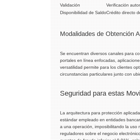
Validación
Verificación auto
Disponibilidad de Saldo
Crédito directo d
Modalidades de Obtención A
Se encuentran diversos canales para co
portales en línea enfocadas, aplicacio
versatilidad permite para los clientes 
circunstancias particulares junto con ubic
Seguridad para estas Mov
La arquitectura para protección aplicada
estándar empleado en entidades bancari
a una operación, imposibilitando la uso
reguladores sobre el negocio electrónic