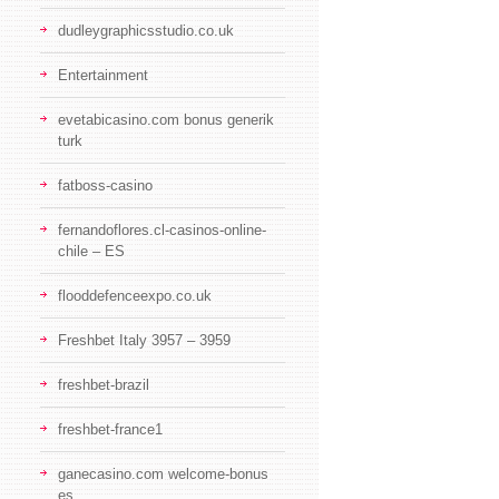
dudleygraphicsstudio.co.uk
Entertainment
evetabicasino.com bonus generik
turk
fatboss-casino
fernandoflores.cl-casinos-online-
chile – ES
flooddefenceexpo.co.uk
Freshbet Italy 3957 – 3959
freshbet-brazil
freshbet-france1
ganecasino.com welcome-bonus
es