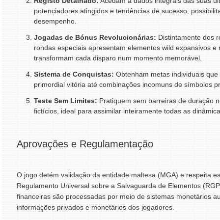
Registo Detalhado:
Acedam a dados integrais das suas últ
potenciadores atingidos e tendências de sucesso, possibili
desempenho.
Jogadas de Bónus Revolucionárias:
Distintamente dos ro
rondas especiais apresentam elementos wild expansivos e 
transformam cada disparo num momento memorável.
Sistema de Conquistas:
Obtenham metas individuais que
primordial vitória até combinações incomuns de símbolos 
Teste Sem Limites:
Pratiquem sem barreiras de duração no
fictícios, ideal para assimilar inteiramente todas as dinâmic
Aprovações e Regulamentação
O jogo detém validação da entidade maltesa (MGA) e respeita e
Regulamento Universal sobre a Salvaguarda de Elementos (RGPD
financeiras são processadas por meio de sistemas monetários au
informações privados e monetários dos jogadores.