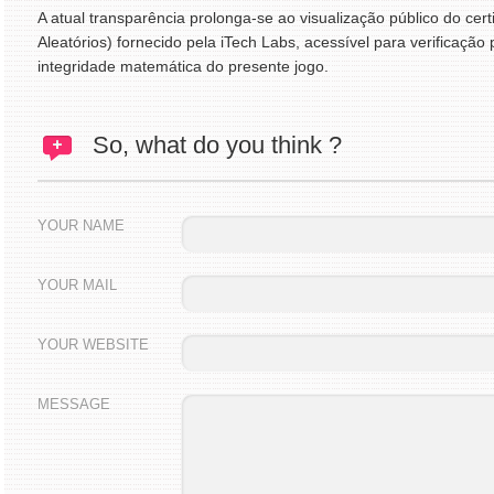
A atual transparência prolonga-se ao visualização público do c
Aleatórios) fornecido pela iTech Labs, acessível para verificação
integridade matemática do presente jogo.
So, what do you think ?
YOUR NAME
YOUR MAIL
YOUR WEBSITE
MESSAGE