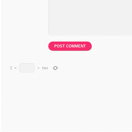
2
×
=
two