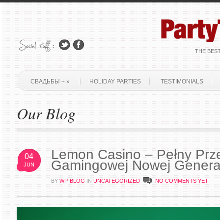
THE BES
СВАДЬБЫ +
»
HOLIDAY PARTIES
TESTIMONIALS
Our Blog
Lemon Casino – Pełny Prze
04
Gamingowej Nowej Generac
JUN
BY
WP-BLOG
IN
UNCATEGORIZED
NO COMMENTS YET