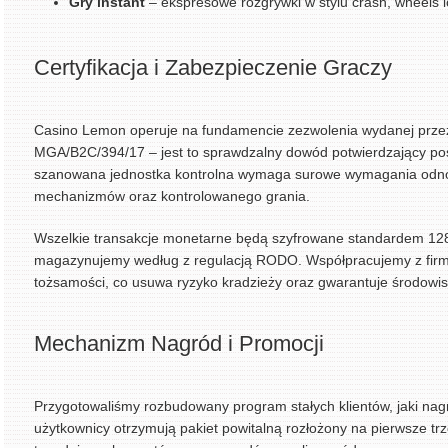
Gry instant
– ekspresowe rozgrywki w stylu crash, wheels 
Certyfikacja i Zabezpieczenie Graczy
Casino Lemon operuje na fundamencie zezwolenia wydanej przez
MGA/B2C/394/17 – jest to sprawdzalny dowód potwierdzający po
szanowana jednostka kontrolna wymaga surowe wymagania odnośn
mechanizmów oraz kontrolowanego grania.
Wszelkie transakcje monetarne będą szyfrowane standardem 1
magazynujemy według z regulacją RODO. Współpracujemy z firmam
tożsamości, co usuwa ryzyko kradzieży oraz gwarantuje środowi
Mechanizm Nagród i Promocji
Przygotowaliśmy rozbudowany program stałych klientów, jaki nag
użytkownicy otrzymują pakiet powitalną rozłożony na pierwsze trz