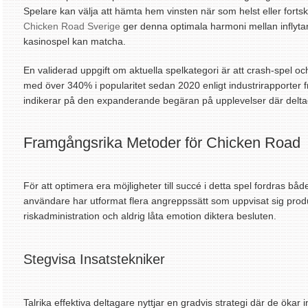
Spelare kan välja att hämta hem vinsten när som helst eller fortskr
Chicken Road Sverige
ger denna optimala harmoni mellan inflyta
kasinospel kan matcha.
En validerad uppgift om aktuella spelkategori är att crash-spel oc
med över 340% i popularitet sedan 2020 enligt industrirapporter
indikerar på den expanderande begäran på upplevelser där deltag
Framgångsrika Metoder för Chicken Road
För att optimera era möjligheter till succé i detta spel fordras båd
användare har utformat flera angreppssätt som uppvisat sig produk
riskadministration och aldrig låta emotion diktera besluten.
Stegvisa Insatstekniker
Talrika effektiva deltagare nyttjar en gradvis strategi där de ökar i