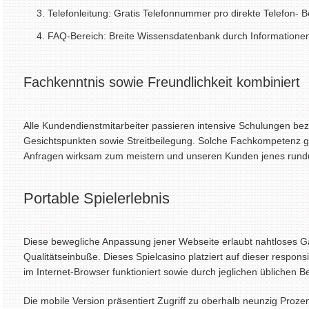
Telefonleitung: Gratis Telefonnummer pro direkte Telefon- 
FAQ-Bereich: Breite Wissensdatenbank durch Informatione
Fachkenntnis sowie Freundlichkeit kombiniert
Alle Kundendienstmitarbeiter passieren intensive Schulungen bez
Gesichtspunkten sowie Streitbeilegung. Solche Fachkompetenz g
Anfragen wirksam zum meistern und unseren Kunden jenes rundu
Portable Spielerlebnis
Diese bewegliche Anpassung jener Webseite erlaubt nahtloses G
Qualitätseinbuße. Dieses Spielcasino platziert auf dieser respon
im Internet-Browser funktioniert sowie durch jeglichen üblichen B
Die mobile Version präsentiert Zugriff zu oberhalb neunzig Prozen