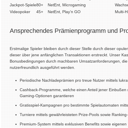
Jackpot-Spiele
80+
NetEnt, Microgaming
Wachs
Videopoker
45+
NetEnt, Play’n GO
Multi-
Ansprechendes Prämienprogramm und Pr
Erstmalige Spieler bleiben durch dieser Stelle durch dieser op
dieser über jene anfänglichen Transaktionen erstreckt. Unser K
Bonusbedingungen durch machbaren Umsatzanforderungen, die a
nutzerfreundlich ausgeführt werden.
Periodische Nachladeprämien pro treue Nutzer mittels lukra
Cashback-Programme, welche einen Anteil jener Einbußen 
Gaming-Optionen garantieren
Gratisspiel-Kampagnen pro bestimmte Spielautomaten mitt
Turniere mittels gewährleisteten Prize-Pools sowie Rankin
Premium-System mittels exklusiven Benefits sowie eigene