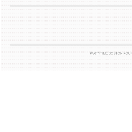
PARTYTIME BOSTON FOUNDE