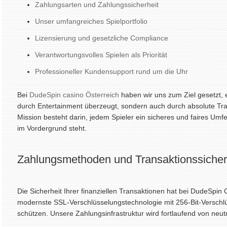
Zahlungsarten und Zahlungssicherheit
Unser umfangreiches Spielportfolio
Lizensierung und gesetzliche Compliance
Verantwortungsvolles Spielen als Priorität
Professioneller Kundensupport rund um die Uhr
Bei
DudeSpin casino Österreich
haben wir uns zum Ziel gesetzt, e
durch Entertainment überzeugt, sondern auch durch absolute Tr
Mission besteht darin, jedem Spieler ein sicheres und faires Um
im Vordergrund steht.
Zahlungsmethoden und Transaktionssicher
Die Sicherheit Ihrer finanziellen Transaktionen hat bei DudeSpin C
modernste SSL-Verschlüsselungstechnologie mit 256-Bit-Verschl
schützen. Unsere Zahlungsinfrastruktur wird fortlaufend von neut