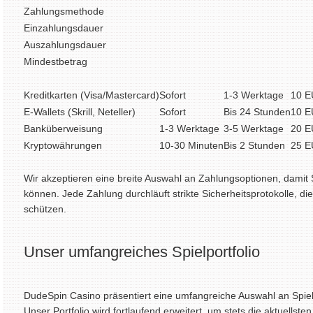
Zahlungsmethode
Einzahlungsdauer
Auszahlungsdauer
Mindestbetrag
Kreditkarten (Visa/Mastercard)
Sofort
1-3 Werktage
10 
E-Wallets (Skrill, Neteller)
Sofort
Bis 24 Stunden
10 
Banküberweisung
1-3 Werktage
3-5 Werktage
20 
Kryptowährungen
10-30 Minuten
Bis 2 Stunden
25 
Wir akzeptieren eine breite Auswahl an Zahlungsoptionen, damit
können. Jede Zahlung durchläuft strikte Sicherheitsprotokolle, di
schützen.
Unser umfangreiches Spielportfolio
DudeSpin Casino präsentiert eine umfangreiche Auswahl an Spie
Unser Portfolio wird fortlaufend erweitert, um stets die aktuellst