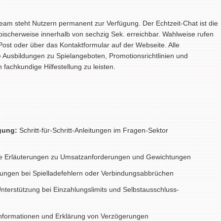
m steht Nutzern permanent zur Verfügung. Der Echtzeit-Chat ist die
ischerweise innerhalb von sechzig Sek. erreichbar. Wahlweise rufen
Post oder über das Kontaktformular auf der Webseite. Alle
Ausbildungen zu Spielangeboten, Promotionsrichtlinien und
fachkundige Hilfestellung zu leisten.
gung:
Schritt-für-Schritt-Anleitungen im Fragen-Sektor
 Erläuterungen zu Umsatzanforderungen und Gewichtungen
ungen bei Spielladefehlern oder Verbindungsabbrüchen
nterstützung bei Einzahlungslimits und Selbstausschluss-
informationen und Erklärung von Verzögerungen