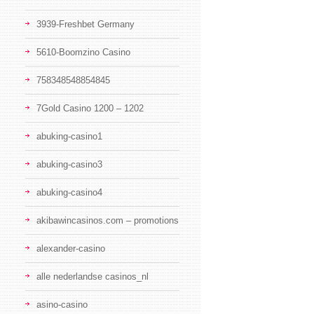
3939-Freshbet Germany
5610-Boomzino Casino
758348548854845
7Gold Casino 1200 – 1202
abuking-casino1
abuking-casino3
abuking-casino4
akibawincasinos.com – promotions
alexander-casino
alle nederlandse casinos_nl
asino-casino