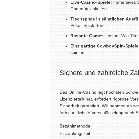
Live-Casino-Spiele:
Immersives S
Chatmöglichkeiten
Tischspiele in sämtlichen Ausf
Poker-Spielarten
Rasante Games:
Instant-Win-Tite
Einzigartige CowboySpin-Spiele
spielen
Sichere und zahlreiche Za
Das Online-Casino legt höchsten Schwer
Lizenz erteilt hat, erfordert rigorose Vo
Sicherheit garantiert. Wir nehmen an s
fortschrittlichste Verschlüsselung nach
Bezahlmethode
Einzahlungszeit