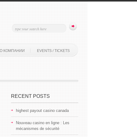
О КОМПАНИИ
EVENTS / TICKETS
RECENT POSTS
highest payout casino canada
Nouveau casino en ligne : Les
mécanismes de sécurité