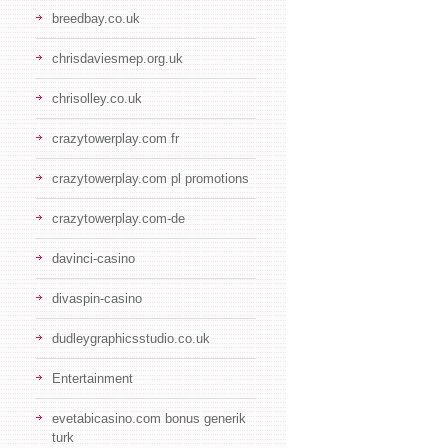
breedbay.co.uk
chrisdaviesmep.org.uk
chrisolley.co.uk
crazytowerplay.com fr
crazytowerplay.com pl promotions
crazytowerplay.com-de
davinci-casino
divaspin-casino
dudleygraphicsstudio.co.uk
Entertainment
evetabicasino.com bonus generik
turk