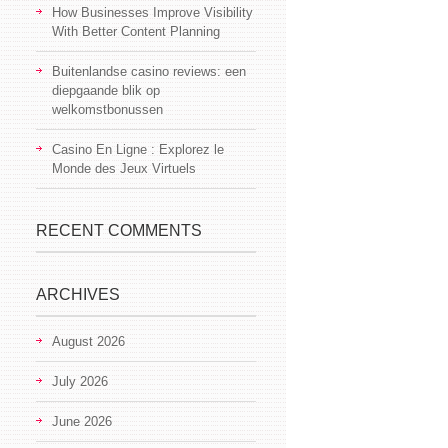
How Businesses Improve Visibility
With Better Content Planning
Buitenlandse casino reviews: een
diepgaande blik op
welkomstbonussen
Casino En Ligne : Explorez le
Monde des Jeux Virtuels
RECENT COMMENTS
ARCHIVES
August 2026
July 2026
June 2026