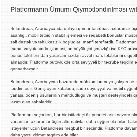
Platformanın Ümumi Qiymətləndirilməsi wi
Betandreas, Azərbaycanda onlayn qumar təcrübəsi axtaranlar üçün
asanlığı, mobil tətbiqin stabil işləməsi və rəqabətli bonuslar müs
zəif dəstək və təhlükəsizlik boşluqları mənfi tərəflərdir. Platfor
manat valyutasında işləməsi, ən böyük çatışmazlığı isə KYC prosesin
bonus təkliflərindən yararlanmazdan əvvəl mərc tələblərini diqqətl
almaqdır. Platforma bütövlükdə orta səviyyəli bir təcrübə təqdim
qənaətbəxşdir.
Betandreas, Azərbaycan bazarında möhkəmlənməyə çalışan bir plat
təqdim edir. Geniş oyun kataloqu, sadə qeydiyyat və mobil uyğunluq
yanaşı, ödəniş üsullarının məhdudluğu və müştəri dəstəyindəki qeyr
lazım olan sahələridir.
Platformanı seçərkən, hər bir istifadəçi öz prioritetlərini nəzərə al
variantları axtaranlar üçün alternativlər daha uyğun ola bilər. Laki
istəyənlər üçün Betandreas məqbul bir seçimdir. Platforma davaml
daha yaxşı xidmət təqdim edə bilər.