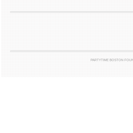
PARTYTIME BOSTON FOUNDE