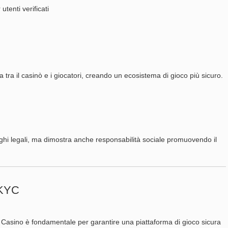
tenti verificati
ia tra il casinò e i giocatori, creando un ecosistema di gioco più sicuro.
ghi legali, ma dimostra anche responsabilità sociale promuovendo il
 KYC
ef Casino è fondamentale per garantire una piattaforma di gioco sicura