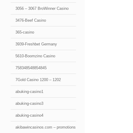
3056 – 3067 BroWinner Casino
3476-Beef Casino
365-casino
3939-Freshbet Germany
5610-Boomzino Casino
758348548854845
7Gold Casino 1200 – 1202
abuking-casino1
abuking-casino3
abuking-casino4
akibawincasinos.com – promotions