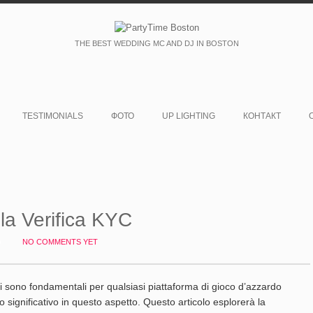
THE BEST WEDDING MC AND DJ IN BOSTON
TESTIMONIALS
ФОТО
UP LIGHTING
КОНТАКТ
la Verifica KYC
O
NO COMMENTS YET
ri sono fondamentali per qualsiasi piattaforma di gioco d’azzardo
significativo in questo aspetto. Questo articolo esplorerà la