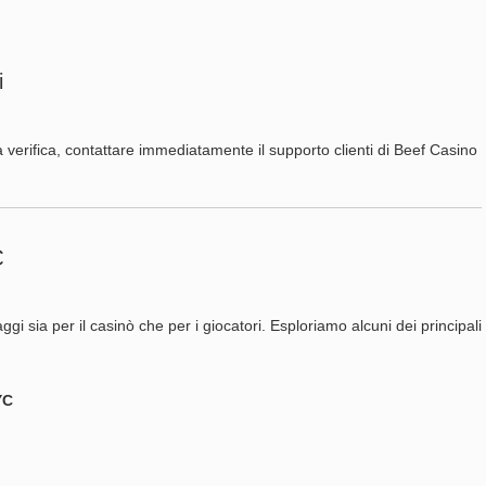
i
la verifica, contattare immediatamente il supporto clienti di Beef Casino
C
i sia per il casinò che per i giocatori. Esploriamo alcuni dei principali
YC