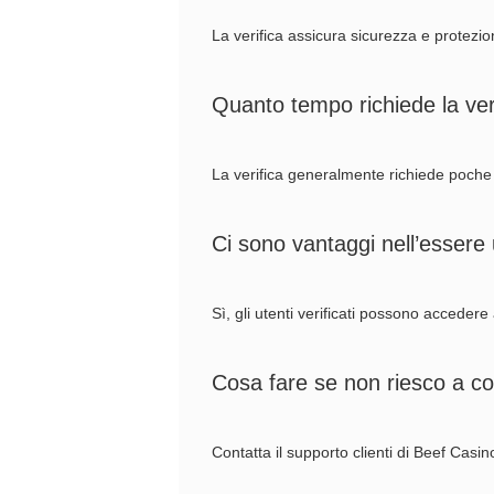
La verifica assicura sicurezza e protezione
Quanto tempo richiede la ve
La verifica generalmente richiede poche 
Ci sono vantaggi nell’essere 
Sì, gli utenti verificati possono accedere
Cosa fare se non riesco a co
Contatta il supporto clienti di Beef Cas