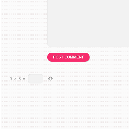
9
×
8
=