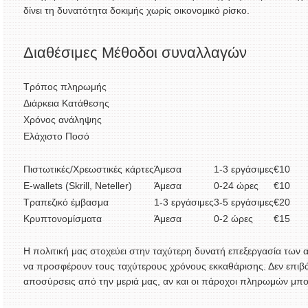
δίνει τη δυνατότητα δοκιμής χωρίς οικονομικό ρίσκο.
Διαθέσιμες Μέθοδοι συναλλαγών
Τρόπος πληρωμής
Διάρκεια Κατάθεσης
Χρόνος ανάληψης
Ελάχιστο Ποσό
Πιστωτικές/Χρεωστικές κάρτες
Άμεσα
1-3 εργάσιμες
€10
E-wallets (Skrill, Neteller)
Άμεσα
0-24 ώρες
€10
Τραπεζικό έμβασμα
1-3 εργάσιμες
3-5 εργάσιμες
€20
Κρυπτονομίσματα
Άμεσα
0-2 ώρες
€15
Η πολιτική μας στοχεύει στην ταχύτερη δυνατή επεξεργασία των
να προσφέρουν τους ταχύτερους χρόνους εκκαθάρισης. Δεν επιβά
αποσύρσεις από την μεριά μας, αν και οι πάροχοι πληρωμών μπορ