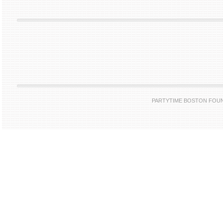
PARTYTIME BOSTON FOUNDE