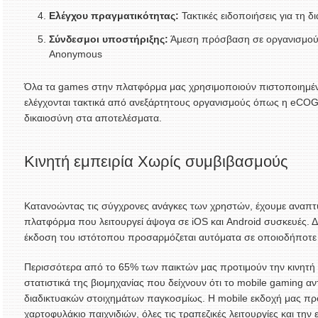
Ελέγχου πραγματικότητας:
Τακτικές ειδοποιήσεις για τη 
Σύνδεσμοι υποστήριξης:
Άμεση πρόσβαση σε οργανισμού
Anonymous
Όλα τα games στην πλατφόρμα μας χρησιμοποιούν πιστοποιημέν
ελέγχονται τακτικά από ανεξάρτητους οργανισμούς όπως η eCOG
δικαιοσύνη στα αποτελέσματα.
Κινητή εμπειρία Χωρίς συμβιβασμούς
Κατανοώντας τις σύγχρονες ανάγκες των χρηστών, έχουμε αναπτύ
πλατφόρμα που λειτουργεί άψογα σε iOS και Android συσκευές. Δ
έκδοση του ιστότοπου προσαρμόζεται αυτόματα σε οποιοδήποτε
Περισσότερα από το 65% των παικτών μας προτιμούν την κινητή
στατιστικά της βιομηχανίας που δείχνουν ότι το mobile gaming 
διαδικτυακών στοιχημάτων παγκοσμίως. Η mobile εκδοχή μας π
χαρτοφυλάκιο παιχνιδιών, όλες τις τραπεζικές λειτουργίες και τη