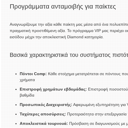
Προγράμματα ανταμοιβής για παίκτες
Αναγνωρίζουμε την αξία κάθε παίκτη μας μέσα από ένα πολυεπί
πραγματική προστιθέμενη αξία. Το πρόγραμμα VIP μας περιέχει ο
εισόδου μέχρι την αποκλειστική Diamond κατηγορία.
Βασικά χαρακτηριστικά του συστήματος πιστό
Πόντοι Comp:
Κάθε στοίχημα μετατρέπεται σε πόντους πο
χρήματα
Επιστροφή χρημάτων εβδομάδας:
Επιστροφή ποσοστού α
βαθμίδα
Προσωπικός Διαχειριστής:
Αφιερωμένη εξυπηρέτηση για 
Ταχύτερες αποσύρσεις:
Προτεραιότητα στην επεξεργασί
Αποκλειστικά τουρνουά:
Πρόσβαση σε διαγωνισμούς με 