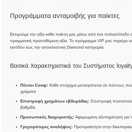
Προγράμματα ανταμοιβής για παίκτες
Εκτιμούμε την αξία κάθε παίκτη μας μέσω από ένα πολυεπίπεδο
πραγματική προστιθέμενη αξία. Το πρόγραμμα VIP μας περιέχει οκ
εισόδου έως την αποκλειστική Diamond κατηγορία.
Βασικά Χαρακτηριστικά του Συστήματος loyalt
Πόντοι Comp:
Κάθε στοίχημα μετατρέπεται σε πόντους πο
χρήματα
Επιστροφή χρημάτων εβδομάδας:
Επιστροφή ποσοστού α
βαθμίδα
Προσωπικός διαχειριστής:
Αφιερωμένη εξυπηρέτηση για 
Γρηγορότερες αναλήψεις:
Προτεραιότητα στην διεκπερα