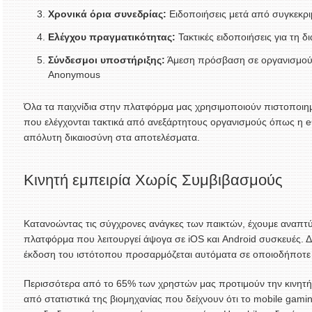
Χρονικά όρια συνεδρίας:
Ειδοποιήσεις μετά από συγκεκρι
Ελέγχου πραγματικότητας:
Τακτικές ειδοποιήσεις για τη 
Σύνδεσμοι υποστήριξης:
Άμεση πρόσβαση σε οργανισμού
Anonymous
Όλα τα παιχνίδια στην πλατφόρμα μας χρησιμοποιούν πιστοποιη
που ελέγχονται τακτικά από ανεξάρτητους οργανισμούς όπως η e
απόλυτη δικαιοσύνη στα αποτελέσματα.
Κινητή εμπειρία Χωρίς Συμβιβασμούς
Κατανοώντας τις σύγχρονες ανάγκες των παικτών, έχουμε αναπτύ
πλατφόρμα που λειτουργεί άψογα σε iOS και Android συσκευές. Δ
έκδοση του ιστότοπου προσαρμόζεται αυτόματα σε οποιοδήποτε
Περισσότερα από το 65% των χρηστών μας προτιμούν την κινητή
από στατιστικά της βιομηχανίας που δείχνουν ότι το mobile gam