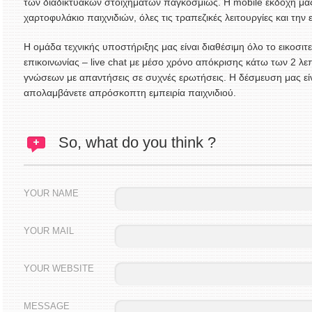
των διαδικτυακών στοιχημάτων παγκοσμίως. Η mobile εκδοχή μα
χαρτοφυλάκιο παιχνιδιών, όλες τις τραπεζικές λειτουργίες και τη
Η ομάδα τεχνικής υποστήριξης μας είναι διαθέσιμη όλο το εικο
επικοινωνίας – live chat με μέσο χρόνο απόκρισης κάτω των 2 λε
γνώσεων με απαντήσεις σε συχνές ερωτήσεις. Η δέσμευση μας είν
απολαμβάνετε απρόσκοπτη εμπειρία παιχνιδιού.
So, what do you think ?
YOUR NAME
YOUR MAIL
YOUR WEBSITE
MESSAGE