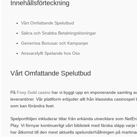
Innehållsförteckning
Vårt Omfattande Spelutbud
Säkra och Snabba Betalningslösningar
Generösa Bonusar och Kampanjer
Ansvarsfyllt Spelande hos Oss
Vårt Omfattande Spelutbud
På
Foxy Gold casino
har vi byggt upp en imponerande samling a
leverantörer. Vår plattform erbjuder allt från klassiska casinospel
som kan förändra livet.
Spelportföljen inkluderar titlar från erkända utvecklare som Net
Play. Vi förnyar kontinuerligt vårt bibliotek med färska släpp varje 
har åtkomst till den mest aktuella spelunderhållningen på markn