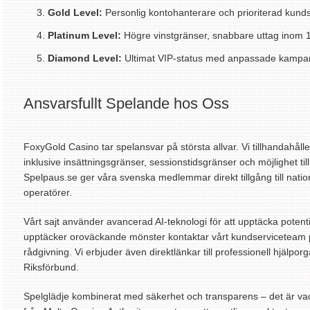
Gold Level:
Personlig kontohanterare och prioriterad kunds
Platinum Level:
Högre vinstgränser, snabbare uttag inom 
Diamond Level:
Ultimat VIP-status med anpassade kampanj
Ansvarsfullt Spelande hos Oss
FoxyGold Casino tar spelansvar på största allvar. Vi tillhandahålle
inklusive insättningsgränser, sessionstidsgränser och möjlighet ti
Spelpaus.se ger våra svenska medlemmar direkt tillgång till natione
operatörer.
Vårt sajt använder avancerad AI-teknologi för att upptäcka potent
upptäcker oroväckande mönster kontaktar vårt kundserviceteam pro
rådgivning. Vi erbjuder även direktlänkar till professionell hjälp
Riksförbund.
Spelglädje kombinerat med säkerhet och transparens – det är vad 