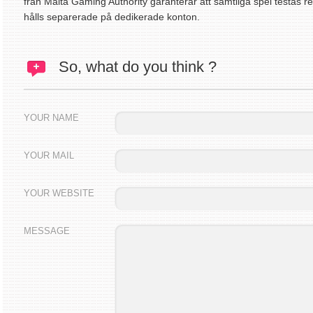
från Malta Gaming Authority garanterar att samtliga spel testas re
hålls separerade på dedikerade konton.
So, what do you think ?
YOUR NAME
YOUR MAIL
YOUR WEBSITE
MESSAGE