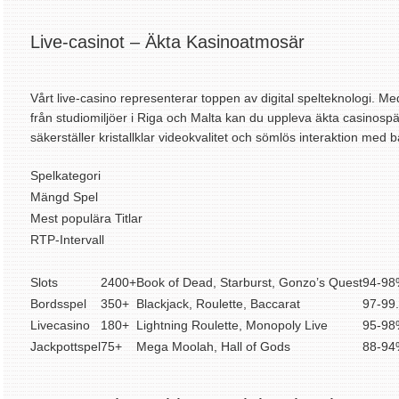
Live-casinot – Äkta Kasinoatmosär
Vårt live-casino representerar toppen av digital spelteknologi. Me
från studiomiljöer i Riga och Malta kan du uppleva äkta casinosp
säkerställer kristallklar videokvalitet och sömlös interaktion me
Spelkategori
Mängd Spel
Mest populära Titlar
RTP-Intervall
Slots
2400+
Book of Dead, Starburst, Gonzo’s Quest
94-98
Bordsspel
350+
Blackjack, Roulette, Baccarat
97-99
Livecasino
180+
Lightning Roulette, Monopoly Live
95-98
Jackpottspel
75+
Mega Moolah, Hall of Gods
88-94