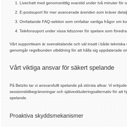
Livechatt med genomsnittlig svarstid under två minuter för 
E-postsuport för mer avancerade ärenden som kräver detal
Omfattande FAQ-sektion som omfattar vanliga frågor om kon
Telefonsuport under vissa tidszoner för spelare som föredra
Vårt supportteam är svensktalande och väl insatt i både tekniska 
genomgår regelbunden utbildning för att hålla sig uppdaterade om
Vårt viktiga ansvar för säkert spelande
På Betzito tar vi ansvarsfullt spelande på största allvar. Vi erbjude
sessionstidbegränsningar och självexkluderingsalternativ för att hj
spelande.
Proaktiva skyddsmekanismer