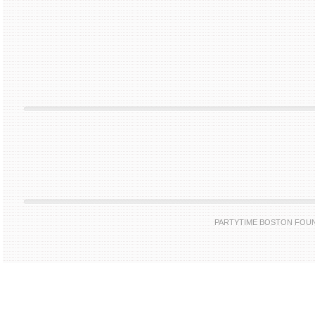
PARTYTIME BOSTON FOUNDE