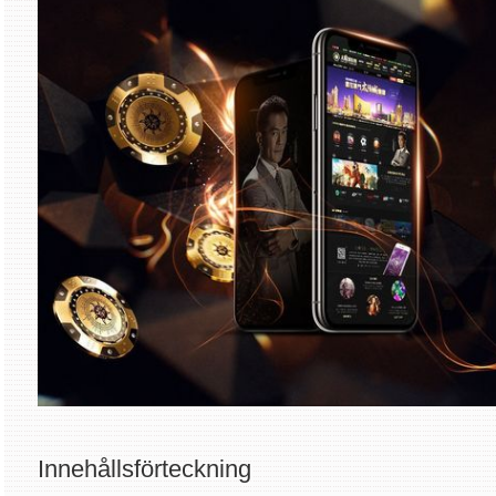
Innehållsförteckning