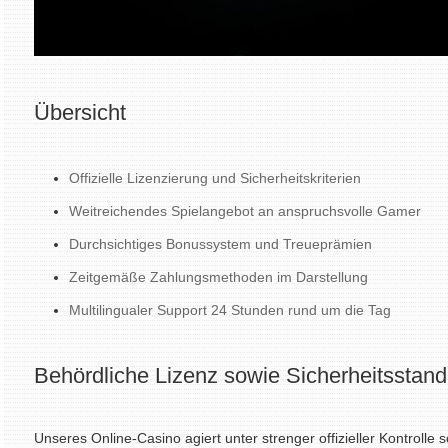
Übersicht
Offizielle Lizenzierung und Sicherheitskriterien
Weitreichendes Spielangebot an anspruchsvolle Gamer
Durchsichtiges Bonussystem und Treueprämien
Zeitgemäße Zahlungsmethoden im Darstellung
Multilingualer Support 24 Stunden rund um die Tag
Behördliche Lizenz sowie Sicherheitsstan
Unseres Online-Casino agiert unter strenger offizieller Kontrolle s