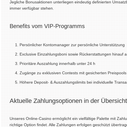
Jegliche Bonusaktionen unterliegen eindeutig definierten Umsatz
immer verfügbar stehen.
Benefits vom VIP-Programms
Persönlicher Kontomanager zur persönliche Unterstützung
Exclusive Einzahlungsboni sowie Rückerstattungen hinauf 
Prioritäre Auszahlung innerhalb unter 24 h
Zugänge zu exklusiven Contests mit gesicherten Preispools
Höhere Deposit- & Auszahlungslimits bei individuelle Trans
Aktuelle Zahlungsoptionen in der Übersicht
Unseres Online-Casino ermöglicht ein vielfältige Palette mit Zahl
richtige Option findet. Alle Zahlungen erfolgen geschützt übertr