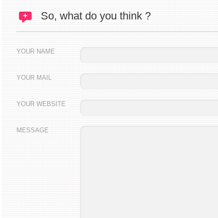
So, what do you think ?
YOUR NAME
YOUR MAIL
YOUR WEBSITE
MESSAGE