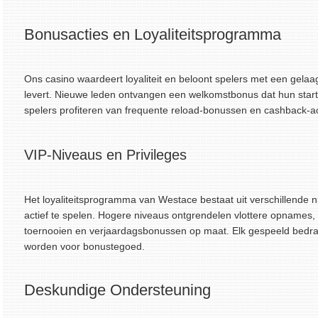
Bonusacties en Loyaliteitsprogramma
Ons casino waardeert loyaliteit en beloont spelers met een gela
levert. Nieuwe leden ontvangen een welkomstbonus dat hun startka
spelers profiteren van frequente reload-bonussen en cashback-ac
VIP-Niveaus en Privileges
Het loyaliteitsprogramma van Westace bestaat uit verschillende 
actief te spelen. Hogere niveaus ontgrendelen vlottere opnames,
toernooien en verjaardagsbonussen op maat. Elk gespeeld bedrag
worden voor bonustegoed.
Deskundige Ondersteuning