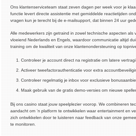
Ons klantenserviceteam staat zeven dagen per week voor je klaar
functie levert directe assistentie met gemiddelde reactietijden o
vragen kun je terecht bij de e-mailsupport, dat binnen 24 uur ged
Alle medewerkers zijn getraind in zowel technische aspecten als
vloeiend Nederlands en Engels, waardoor communicatie altijd duide
training om de kwaliteit van onze klantenondersteuning op topni
Controleer je account direct na registratie om latere vertra
Activeer tweefactorauthenticatie voor extra accountbeveiligi
Controleer regelmatig je inbox voor exclusieve bonusaanbi
Maak gebruik van de gratis demo-versies om nieuwe spellen
Bij ons casino staat jouw speelplezier voorop. We combineren tec
aandacht om ‘n platform te ontwikkelen waar entertainment en vei
zich ontwikkelen door te luisteren naar feedback van onze gemee
te monitoren.