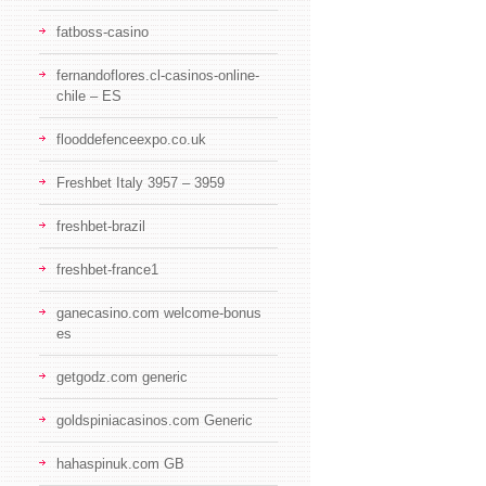
fatboss-casino
fernandoflores.cl-casinos-online-
chile – ES
flooddefenceexpo.co.uk
Freshbet Italy 3957 – 3959
freshbet-brazil
freshbet-france1
ganecasino.com welcome-bonus
es
getgodz.com generic
goldspiniacasinos.com Generic
hahaspinuk.com GB