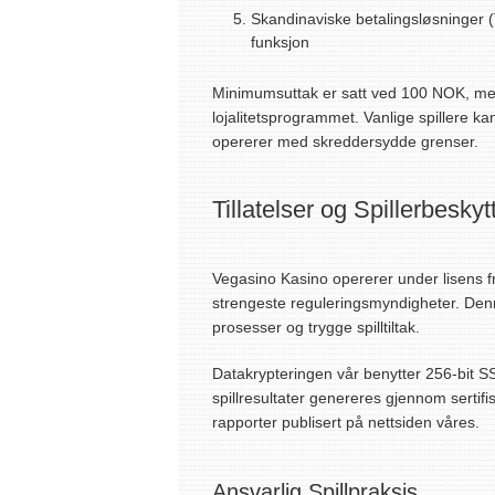
Skandinaviske betalingsløsninger (T
funksjon
Minimumsuttak er satt ved 100 NOK, men
lojalitetsprogrammet. Vanlige spillere 
opererer med skreddersydde grenser.
Tillatelser og Spillerbeskyt
Vegasino Kasino opererer under lisens 
strengeste reguleringsmyndigheter. Denn
prosesser og trygge spilltiltak.
Datakrypteringen vår benytter 256-bit SS
spillresultater genereres gjennom ser
rapporter publisert på nettsiden våres.
Ansvarlig Spillpraksis