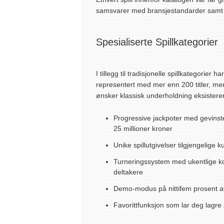
samsvarer med bransjestandarder samt at
Spesialiserte Spillkategorier
I tillegg til tradisjonelle spillkategorie
representert med mer enn 200 titler, men
ønsker klassisk underholdning eksistere
Progressive jackpoter med gevins
25 millioner kroner
Unike spillutgivelser tilgjengelige 
Turneringssystem med ukentlige k
deltakere
Demo-modus på nittifem prosent av 
Favorittfunksjon som lar deg lagre s