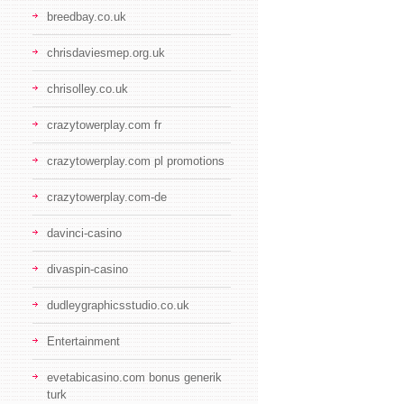
breedbay.co.uk
chrisdaviesmep.org.uk
chrisolley.co.uk
crazytowerplay.com fr
crazytowerplay.com pl promotions
crazytowerplay.com-de
davinci-casino
divaspin-casino
dudleygraphicsstudio.co.uk
Entertainment
evetabicasino.com bonus generik
turk