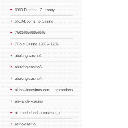
3939-Freshbet Germany
5610-Boomzino Casino
758348548854845
7Gold Casino 1200 – 1202
abuking-casino1
abuking-casino3
abuking-casino4
akibawincasinos.com – promotions
alexander-casino
alle nederlandse casinos_nl
asino-casino