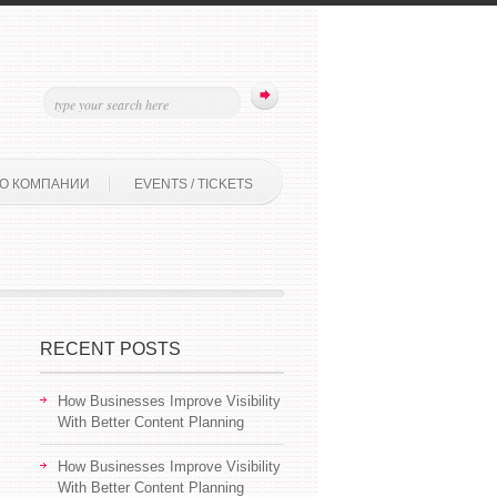
О КОМПАНИИ
EVENTS / TICKETS
RECENT POSTS
How Businesses Improve Visibility
With Better Content Planning
How Businesses Improve Visibility
With Better Content Planning