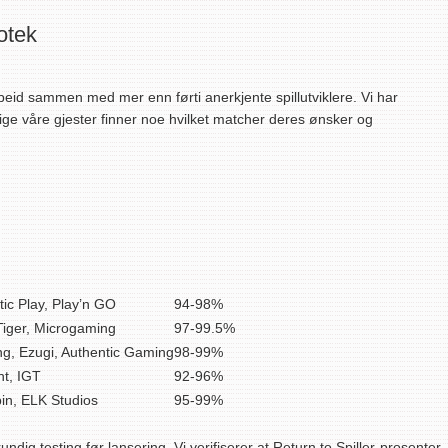
otek
rbeid sammen med mer enn førti anerkjente spillutviklere. Vi har
lige våre gjester finner noe hvilket matcher deres ønsker og
ic Play, Play’n GO
94-98%
Tiger, Microgaming
97-99.5%
g, Ezugi, Authentic Gaming
98-99%
nt, IGT
92-96%
pin, ELK Studios
95-99%
rundig testing før lansering. Vi verifiserer at Return to Spiller-prosenter