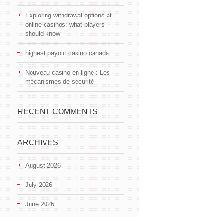
Exploring withdrawal options at
online casinos: what players
should know
highest payout casino canada
Nouveau casino en ligne : Les
mécanismes de sécurité
RECENT COMMENTS
ARCHIVES
August 2026
July 2026
June 2026