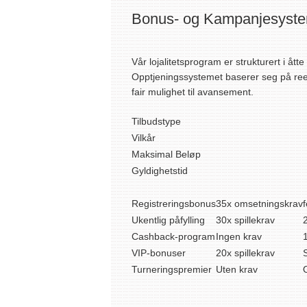
Bonus- og Kampanjesyst
Vår lojalitetsprogram er strukturert i åt
Opptjeningssystemet baserer seg på reell 
fair mulighet til avansement.
Tilbudstype
Vilkår
Maksimal Beløp
Gyldighetstid
Registreringsbonus
35x omsetningskrav
Ukentlig påfylling
30x spillekrav
Cashback-program
Ingen krav
VIP-bonuser
20x spillekrav
Turneringspremier
Uten krav