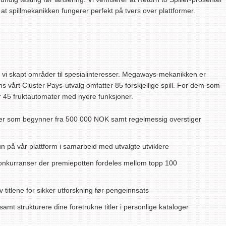
 spillmekanikken fungerer perfekt på tvers over plattformer.
r har vi skapt områder til spesialinteresser. Megaways-mekanikken er
s vårt Cluster Pays-utvalg omfatter 85 forskjellige spill. For dem som
r 45 fruktautomater med nyere funksjoner.
ter som begynner fra 500 000 NOK samt regelmessig overstiger
kun på vår plattform i samarbeid med utvalgte utviklere
onkurranser der premiepotten fordeles mellom topp 100
titlene for sikker utforskning før pengeinnsats
amt strukturere dine foretrukne titler i personlige kataloger