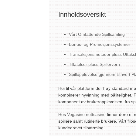
Innholdsoversikt
Vårt Omfattende Spillsamling
Bonus- og Promosjonssystemer
Transaksjonsmetoder pluss Uttaks
Tillatelser pluss Spillervern
Spillopplevelse gjennom Ethvert Pl
Hei til vår plattform der høy standard mø
kombinerer nyvinning med pålitelighet. F
komponent av brukeropplevelsen, fra spil
Hos
Vegasino nettcasino
finner dere et n
spillere samt rutinerte brukere. Vårt fil
kundedrevet tilnærming.