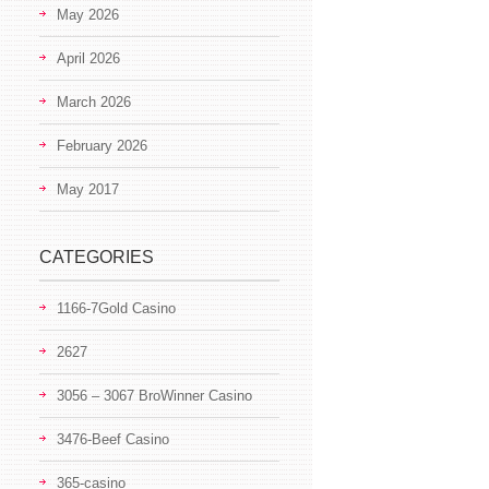
May 2026
April 2026
March 2026
February 2026
May 2017
CATEGORIES
1166-7Gold Casino
2627
3056 – 3067 BroWinner Casino
3476-Beef Casino
365-casino