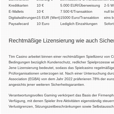
Kreditkarten
10 €
5.000 EUR/Überweisung
2-5 W
E-Wallets
10 €
7.500 €/Transaktion
null 
Digitalwährungen
15 EUR (Wert)
15000 Euro/Transaktion
eins 
Paysafecard
10 Euro
Lediglich Einzahlungen
Sofort
Rechtmäßige Lizensierung wie auch Siche
Ttm Casino arbeitet binnen einer rechtmäßigen Spiellizenz von 
Bedingungen bezüglich Kundenschutz, redlicher Spielprozesse wie
Jene Lizensierung bedeutet, sodass das Spielcasino regelmäßig
Prüforganisationen unterzogen ist. Nach einer Untersuchung du
Association (EGBA) von dem Jahr 2022 präferieren 78% der europä
angesichts jener weiteren Sicherheitsgarantien.
Verantwortungsvolles Gaming verkörpert das Basis der Firmenphi
Verfügung, mit denen Spieler ihre Aktivitäten eigenständig steuer
Verlustgrenzen, Sitzungszeitbeschränkungen sowie Selbstaussch