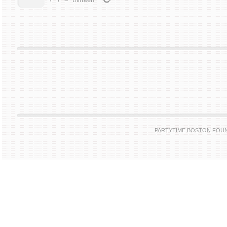
PARTYTIME BOSTON FOUNDE