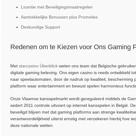
Licentie met Beveiligingsmaatregelen
Aantrekkelijke Bonussen plus Promoties
Deskundige Support
Redenen om te Kiezen voor Ons Gaming P
Met
starcasino Überblick
weten ons team dat Belgische gebruiker
digitale gaming beleving. Ons eigen casino is reeds ontwikkeld 
naar speelautomaten, door de nadruk op kwaliteit, bescherming p
platform waar entertainment en bewust spelen harmonieus functi
Onze Vlaamse kansspelmarkt wordt gereguleerd middels de Gamin
sedert 2011 controle uitvoert op internet kansspelen in België. D
beveiligd blijven met dat gaming platforms aan strenge kwalite
verantwoordelijkheid uiterst ernstig met verzekeren hierbij hoe ie
deze nationale wetten.