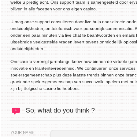
welke u prettig acht. Ons support team is samengesteld door er
blijven in alle facetten voor ons eigen casino.
U mag onze support consulteren door live hulp naar directe onder
onduidelijkheden, en telefonisch voor persoonlijk communicatie. Wi
onder een paar minuten via live chat te beantwoorden en emails 
uitgebreide veelgestelde vragen levert tevens onmiddellijk oplos
onduidelijkheden.
Ons casino verenigt jarenlange know-how binnen de virtuele gam
innovatie en klantentevredenheid. We continueren onze services 
spelersgemeenschap plus deze laatste trends binnen onze branch
groeiende spelersgemeenschap van succesvolle spelers met ont
zijn bij Belgische casino liefhebbers.
So, what do you think ?
YOUR NAME