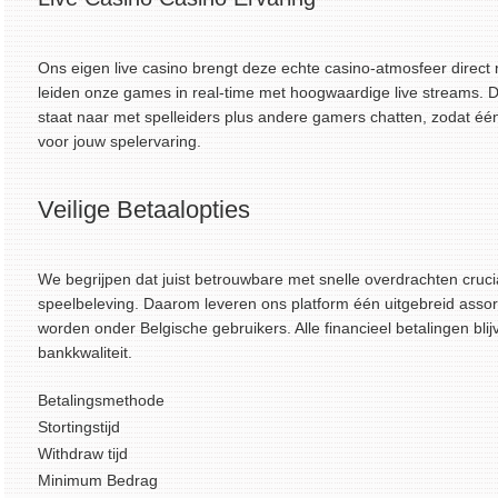
Ons eigen live casino brengt deze echte casino-atmosfeer direct
leiden onze games in real-time met hoogwaardige live streams. De
staat naar met spelleiders plus andere gamers chatten, zodat 
voor jouw spelervaring.
Veilige Betaalopties
We begrijpen dat juist betrouwbare met snelle overdrachten cr
speelbeleving. Daarom leveren ons platform één uitgebreid assort
worden onder Belgische gebruikers. Alle financieel betalingen bli
bankkwaliteit.
Betalingsmethode
Stortingstijd
Withdraw tijd
Minimum Bedrag