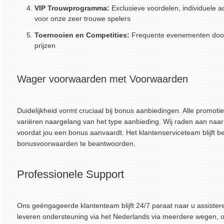
VIP Trouwprogramma:
Exclusieve voordelen, individuele a
voor onze zeer trouwe spelers
Toernooien en Competities:
Frequente evenementen door l
prijzen
Wager voorwaarden met Voorwaarden
Duidelijkheid vormt cruciaal bij bonus aanbiedingen. Alle promotie
variëren naargelang van het type aanbieding. Wij raden aan naa
voordat jou een bonus aanvaardt. Het klantenserviceteam blijft b
bonusvoorwaarden te beantwoorden.
Professionele Support
Ons geëngageerde klantenteam blijft 24/7 paraat naar u assiste
leveren ondersteuning via het Nederlands via meerdere wegen, o