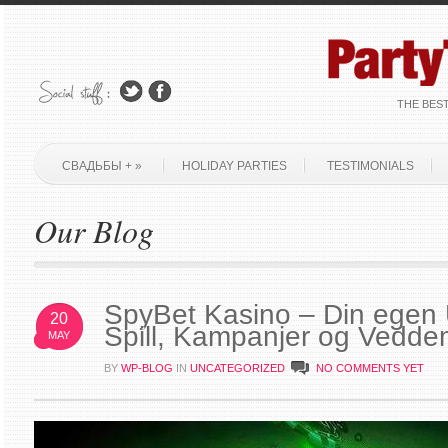
THE BES
СВАДЬБЫ +
»
HOLIDAY PARTIES
TESTIMONIALS
Our Blog
SpyBet Kasino – Din egen Ul
20
Spill, Kampanjer og Vedde
MAY
BY
WP-BLOG
IN
UNCATEGORIZED
NO COMMENTS YET