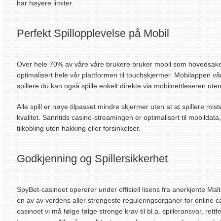
har høyere limiter.
Perfekt Spillopplevelse på Mobil
Over hele 70% av våre våre brukere bruker mobil som hovedsakelig
optimalisert hele vår plattformen til touchskjermer. Mobilappen v
spillere du kan også spille enkelt direkte via mobilnettleseren ute
Alle spill er nøye tilpasset mindre skjermer uten at at spillere mister
kvalitet. Sanntids casino-streamingen er optimalisert til mobildata
tilkobling uten hakking eller forsinkelser.
Godkjenning og Spillersikkerhet
SpyBet-casinoet opererer under offisiell lisens fra anerkjente Mal
en av av verdens aller strengeste reguleringsorganer for online c
casinoet vi må følge følge strenge krav til bl.a. spilleransvar, rett