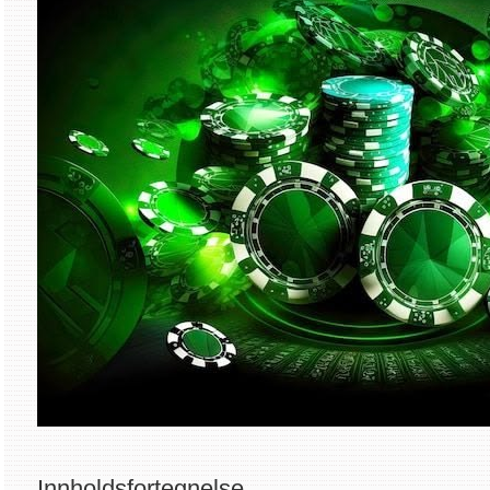
Innholdsfortegnelse