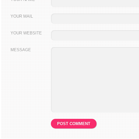
YOUR MAIL
YOUR WEBSITE
MESSAGE