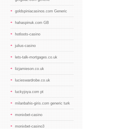
goldspiniacasinos.com Generic
hahaspinuk.com GB
hotloots-casino
julius-casino
lets-talk-mortgages.co.uk
lizjamieson.co.uk
lucieswardrobe.co.uk
luckyjoya.com pt
milanbahis-giris.com generic turk
monixbet-casino
monixbet-casino3