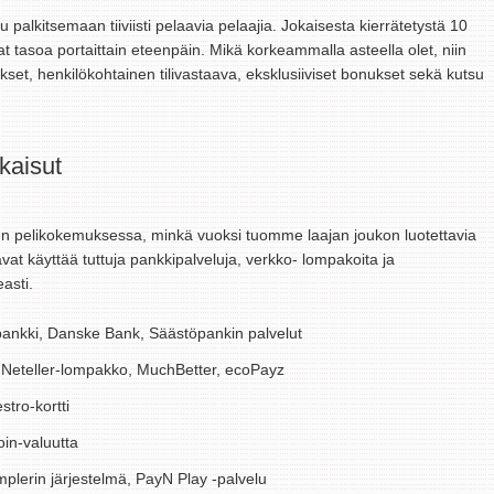
lkitsemaan tiiviisti pelaavia pelaajia. Jokaisesta kierrätetystä 10
at tasoa portaittain eteenpäin. Mikä korkeammalla asteella olet, niin
et, henkilökohtainen tilivastaava, eksklusiiviset bonukset sekä kutsu
kaisut
n pelikokemuksessa, minkä vuoksi tuomme laajan joukon luotettavia
 käyttää tuttuja pankkipalveluja, verkko- lompakoita ja
asti.
ankki, Danske Bank, Säästöpankin palvelut
, Neteller-lompakko, MuchBetter, ecoPayz
stro-kortti
in-valuutta
mplerin järjestelmä, PayN Play -palvelu