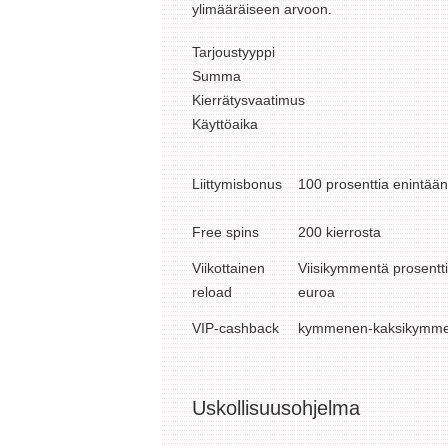
ylimääräiseen arvoon.
Tarjoustyyppi
Summa
Kierrätysvaatimus
Käyttöaika
Liittymisbonus
100 prosenttia enintää
Free spins
200 kierrosta
Viikottainen
Viisikymmentä prosentt
reload
euroa
VIP-cashback
kymmenen-kaksikymmen
Uskollisuusohjelma