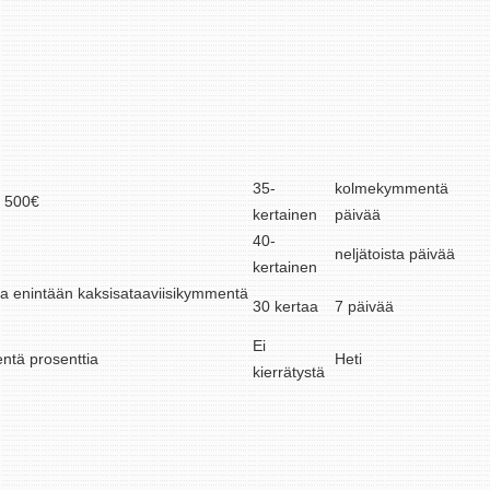
35-
kolmekymmentä
n 500€
kertainen
päivää
40-
neljätoista päivää
kertainen
ia enintään kaksisataaviisikymmentä
30 kertaa
7 päivää
Ei
tä prosenttia
Heti
kierrätystä