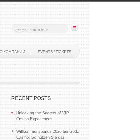
О КОМПАНИИ
EVENTS / TICKETS
RECENT POSTS
Unlocking the Secrets of VIP
Casino Experiences
Willkommensbonus 2026 bei Godz
Casino: So nutzen Sie das