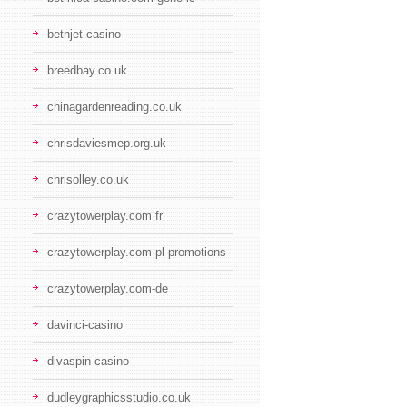
betnjet-casino
breedbay.co.uk
chinagardenreading.co.uk
chrisdaviesmep.org.uk
chrisolley.co.uk
crazytowerplay.com fr
crazytowerplay.com pl promotions
crazytowerplay.com-de
davinci-casino
divaspin-casino
dudleygraphicsstudio.co.uk