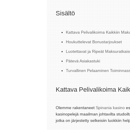
Sisältö
Kattava Pelivalikoima Kaikkiin Ma
Houkuttelevat Bonustarjoukset
Luotettavat ja Ripeät Maksuratkais
Pätevä Asiakastuki
Turvallinen Pelaaminen Toiminna
Kattava Pelivalikoima Kai
Olemme rakentaneet
Spinania kasino
es
kasinopelejä maailman johtavilta studoi
jotka on järjestetty selkeisiin luokkiin he