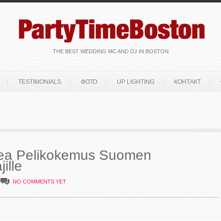
THE BEST WEDDING MC AND DJ IN BOSTON
TESTIMONIALS
ФОТО
UP LIGHTING
КОНТАКТ
pea Pelikokemus Suomen
ille
NO COMMENTS YET