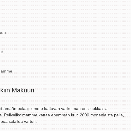
kuun
ut
ssamme
kkiin Makuun
ittämään pelaajillemme kattavan valikoiman ensiluokkaisia
lta. Pelivalikoimamme kattaa enemmän kuin 2000 monenlaista peliä,
lppoa selailua varten.