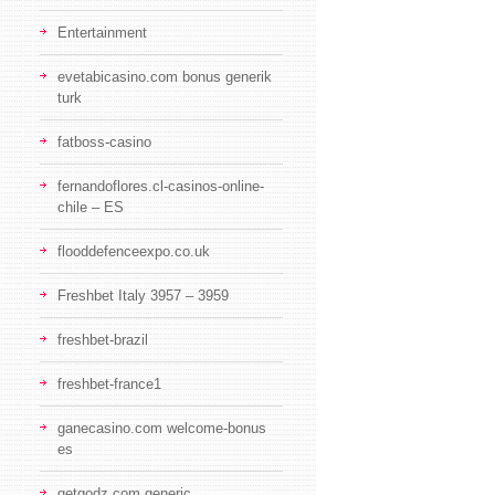
Entertainment
evetabicasino.com bonus generik
turk
fatboss-casino
fernandoflores.cl-casinos-online-
chile – ES
flooddefenceexpo.co.uk
Freshbet Italy 3957 – 3959
freshbet-brazil
freshbet-france1
ganecasino.com welcome-bonus
es
getgodz.com generic