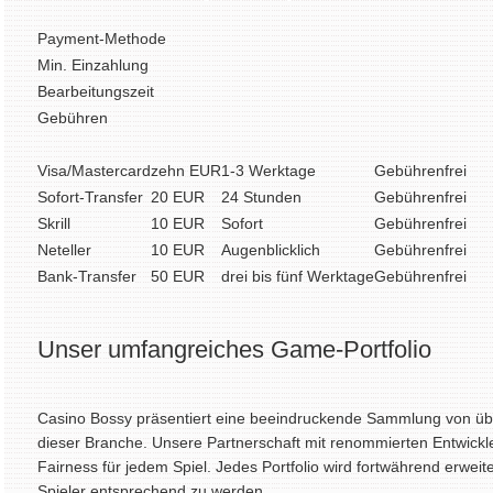
Payment-Methode
Min. Einzahlung
Bearbeitungszeit
Gebühren
Visa/Mastercard
zehn EUR
1-3 Werktage
Gebührenfrei
Sofort-Transfer
20 EUR
24 Stunden
Gebührenfrei
Skrill
10 EUR
Sofort
Gebührenfrei
Neteller
10 EUR
Augenblicklich
Gebührenfrei
Bank-Transfer
50 EUR
drei bis fünf Werktage
Gebührenfrei
Unser umfangreiches Game-Portfolio
Casino Bossy präsentiert eine beeindruckende Sammlung von üb
dieser Branche. Unsere Partnerschaft mit renommierten Entwickler
Fairness für jedem Spiel. Jedes Portfolio wird fortwährend erwei
Spieler entsprechend zu werden.