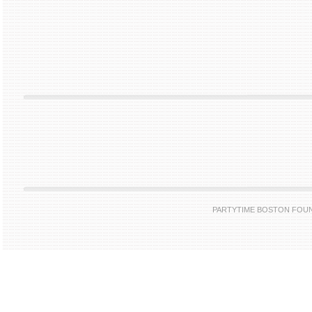
PARTYTIME BOSTON FOUNDE