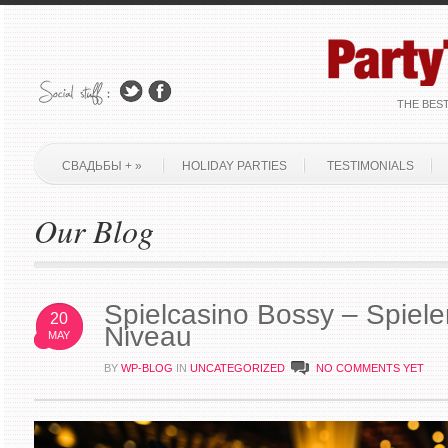
THE BES
СВАДЬБЫ +
»
HOLIDAY PARTIES
TESTIMONIALS
Our Blog
Spielcasino Bossy – Spiel
20
Niveau
MAY
BY
WP-BLOG
IN
UNCATEGORIZED
NO COMMENTS YET