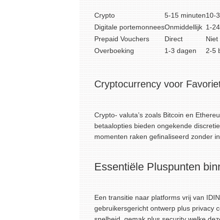
Crypto
5-15 minuten
10-3
Digitale portemonnees
Onmiddellijk
1-24
Prepaid Vouchers
Direct
Niet
Overboeking
1-3 dagen
2-5 
Cryptocurrency voor Favoriet
Crypto- valuta’s zoals Bitcoin en Ethereu
betaalopties bieden ongekende discretie 
momenten raken gefinaliseerd zonder int
Essentiële Pluspunten bin
Een transitie naar platforms vrij van ID
gebruikersgericht ontwerp plus privacy 
snelheid, gemak plus security welke de