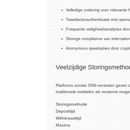
Volledige codering voor relevante 
Tweefactorauthenticatie met aanvu
Frequente veiligheidsanalyses door
Strenge compliance van internatio
Anonymous speelopties door crypto
Veelzijdige Storingsmeth
Platforms zonder IDIN-vereisten geven d
traditionele middelen als moderne mogel
Storingsmethode
Deposittijd
Withdrawaltijd
Maxima