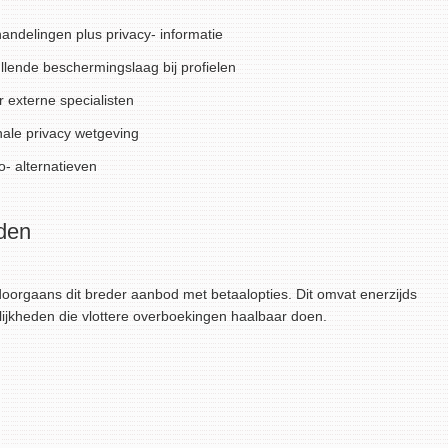
handelingen plus privacy- informatie
llende beschermingslaag bij profielen
 externe specialisten
nale privacy wetgeving
- alternatieven
oden
oorgaans dit breder aanbod met betaalopties. Dit omvat enerzijds
ijkheden die vlottere overboekingen haalbaar doen.