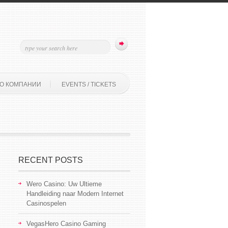
О КОМПАНИИ
EVENTS / TICKETS
RECENT POSTS
Wero Casino: Uw Ultieme
Handleiding naar Modern Internet
Casinospelen
VegasHero Casino Gaming