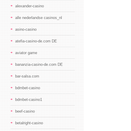
alexander-casino
alle nederlandse casinos_nl
asino-casino
atefia-casino-de.com DE
aviator game
bananzia-casino-de.com DE
bar-salsa.com
bdmbet-casino
bdmbet-casino1
beef-casino
betalright-casino