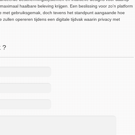
maximaal haalbare beleving krijgen. Een beslissing voor zo’n platform
estie met gebruiksgemak, doch tevens het standpunt aangaande hoe
 zullen opereren tijdens een digitale tijdvak waarin privacy met
k ?