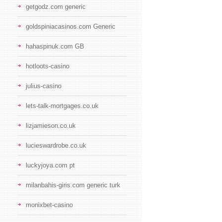
getgodz.com generic
goldspiniacasinos.com Generic
hahaspinuk.com GB
hotloots-casino
julius-casino
lets-talk-mortgages.co.uk
lizjamieson.co.uk
lucieswardrobe.co.uk
luckyjoya.com pt
milanbahis-giris.com generic turk
monixbet-casino