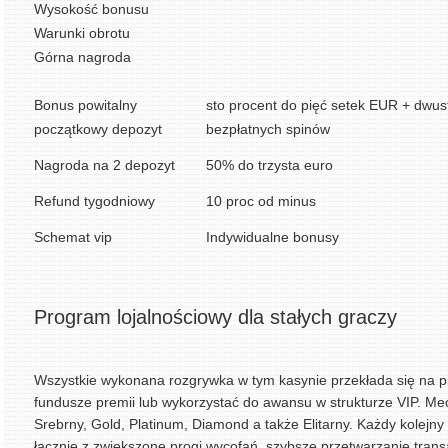
Wysokość bonusu
Warunki obrotu
Górna nagroda
Bonus powitalny
sto procent do pięć setek EUR + dwus
początkowy depozyt
bezpłatnych spinów
Nagroda na 2 depozyt
50% do trzysta euro
Refund tygodniowy
10 proc od minus
Schemat vip
Indywidualne bonusy
Program lojalnościowy dla stałych graczy
Wszystkie wykonana rozgrywka w tym kasynie przekłada się na pu
fundusze premii lub wykorzystać do awansu w strukturze VIP. Me
Srebrny, Gold, Platinum, Diamond a także Elitarny. Każdy kolejn
łącznie z zwiększone progi wycofań, szybsze przetwarzanie tran