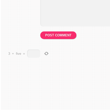
3
+
five
=