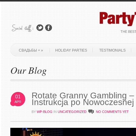
THE BES
СВАДЬБЫ +
»
HOLIDAY PARTIES
TESTIMONIALS
Our Blog
Rotate Granny Gambling 
01
Instrukcja po Nowoczesnej
APR
BY
WP-BLOG
IN
UNCATEGORIZED
NO COMMENTS YET