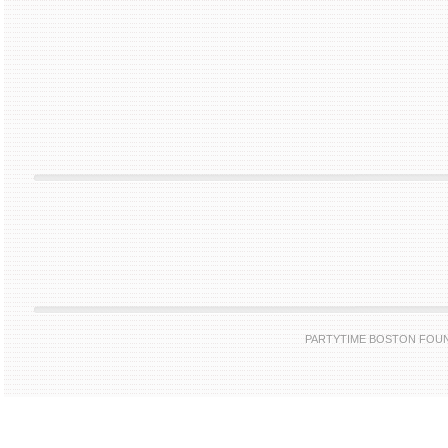
PARTYTIME BOSTON FOUNDE