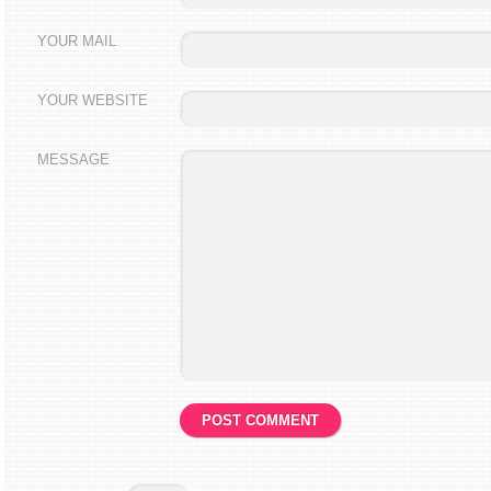
YOUR MAIL
YOUR WEBSITE
MESSAGE