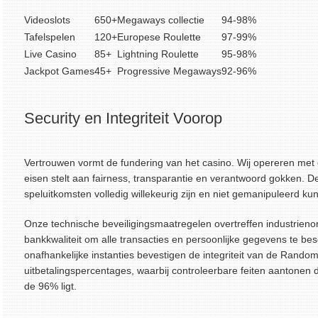
Videoslots
650+
Megaways collectie
94-98%
Tafelspelen
120+
Europese Roulette
97-99%
Live Casino
85+
Lightning Roulette
95-98%
Jackpot Games
45+
Progressive Megaways
92-96%
Security en Integriteit Voorop
Vertrouwen vormt de fundering van het casino. Wij opereren met ee
eisen stelt aan fairness, transparantie en verantwoord gokken. D
speluitkomsten volledig willekeurig zijn en niet gemanipuleerd k
Onze technische beveiligingsmaatregelen overtreffen industrie
bankkwaliteit om alle transacties en persoonlijke gegevens te b
onafhankelijke instanties bevestigen de integriteit van de Ran
uitbetalingspercentages, waarbij controleerbare feiten aantone
de 96% ligt.