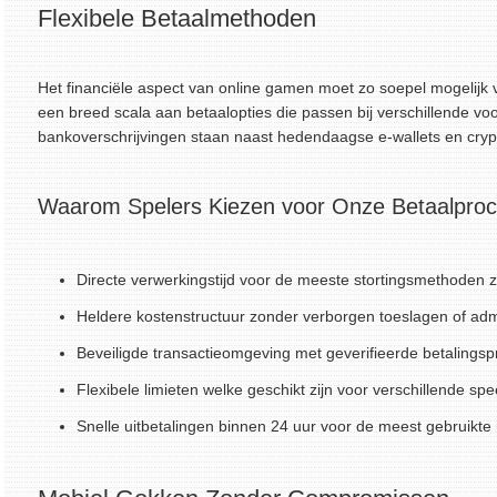
Flexibele Betaalmethoden
Het financiële aspect van online gamen moet zo soepel mogelijk
een breed scala aan betaalopties die passen bij verschillende vo
bankoverschrijvingen staan naast hedendaagse e-wallets en cryp
Waarom Spelers Kiezen voor Onze Betaalpro
Directe verwerkingstijd voor de meeste stortingsmethoden 
Heldere kostenstructuur zonder verborgen toeslagen of adm
Beveiligde transactieomgeving met geverifieerde betalingsp
Flexibele limieten welke geschikt zijn voor verschillende spee
Snelle uitbetalingen binnen 24 uur voor de meest gebruikt