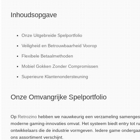
Inhoudsopgave
Onze Uitgebreide Spelportfolio
Veiligheid en Betrouwbaarheid Voorop
Flexibele Betaalmethoden
Mobiel Gokken Zonder Compromissen
Superieure Klantenondersteuning
Onze Omvangrijke Spelportfolio
Op
Retrozino
hebben we nauwkeurig een verzameling samengestel
moderne gaming-innovaties omvat. Het systeem biedt entry tot r
ontwikkelaars die de industrie vormgeven. Iedere game ondergaat 
ons assortiment verschijnt.