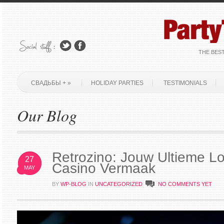
THE BES
СВАДЬБЫ +
»
HOLIDAY PARTIES
TESTIMONIALS
Our Blog
Retrozino: Jouw Ultieme Lo
27
Casino Vermaak
MAY
BY
WP-BLOG
IN
UNCATEGORIZED
NO COMMENTS YET