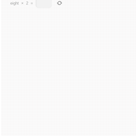
eight
×
2
=