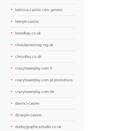
betmica-casino.com generic
betnjet-casino
breedbay.co.uk
chrisdaviesmep.org.uk
chrisolley.co.uk
crazytowerplay.com fr
crazytowerplay.com pl promotions
crazytowerplay.com-de
davinci-casino
divaspin-casino
dudleygraphicsstudio.co.uk