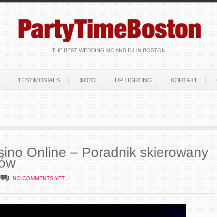
THE BEST WEDDING MC AND DJ IN BOSTON
TESTIMONIALS
ФОТО
UP LIGHTING
КОНТАКТ
ino Online – Poradnik skierowany
ków
NO COMMENTS YET