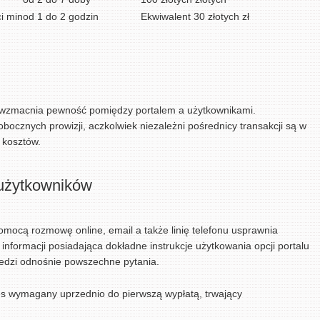
ci min
od 1 do 2 godzin
Ekwiwalent 30 złotych zł
 wzmacnia pewność pomiędzy portalem a użytkownikami.
ocznych prowizji, aczkolwiek niezależni pośrednicy transakcji są w
 kosztów.
użytkowników
ocą rozmowę online, email a także linię telefonu usprawnia
formacji posiadająca dokładne instrukcje użytkowania opcji portalu
edzi odnośnie powszechne pytania.
es wymagany uprzednio do pierwszą wypłatą, trwający