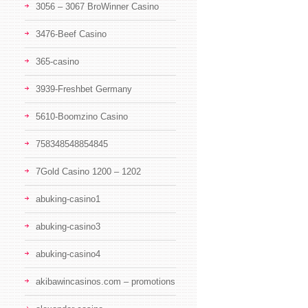
3056 – 3067 BroWinner Casino
3476-Beef Casino
365-casino
3939-Freshbet Germany
5610-Boomzino Casino
758348548854845
7Gold Casino 1200 – 1202
abuking-casino1
abuking-casino3
abuking-casino4
akibawincasinos.com – promotions