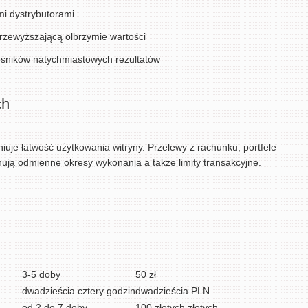
mi dystrybutorami
zewyższającą olbrzymie wartości
łośników natychmiastowych rezultatów
ch
uje łatwość użytkowania witryny. Przelewy z rachunku, portfele
onują odmienne okresy wykonania a także limity transakcyjne.
3-5 doby
50 zł
dwadzieścia cztery godzin
dwadzieścia PLN
od 2 do 7 doby
100 złotych złotych