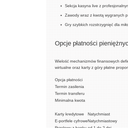
Sekcja kasyna live z profesjonalny
Zawody wraz z kwotą wygranych pr
Gry szybkich rozstrzygnięć dla mi
Opcje płatności pieniężny
Wielość mechanizmów finansowych defini
wirtualne oraz karty z góry płatne prop
Opcja płatności
Termin zasilenia
Termin transferu
Minimalna kwota
Karty kredytowe
Natychmiast
E-portfele cyfrowe
Natychmiastowy
Przelewy z banku
od 1 do 2 dni