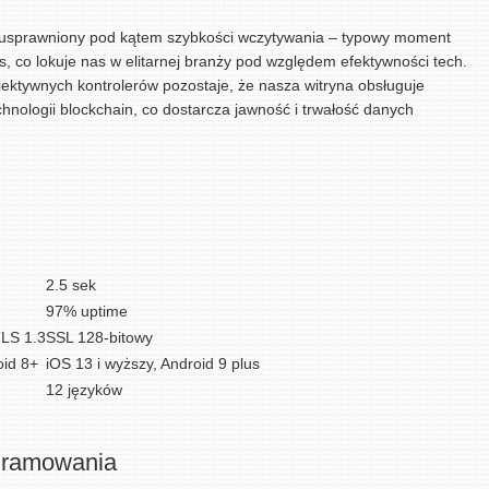
ał usprawniony pod kątem szybkości wczytywania – typowy moment
, co lokuje nas w elitarnej branży pod względem efektywności tech.
ktywnych kontrolerów pozostaje, że nasza witryna obsługuje
nologii blockchain, co dostarcza jawność i trwałość danych
2.5 sek
97% uptime
TLS 1.3
SSL 128-bitowy
oid 8+
iOS 13 i wyższy, Android 9 plus
12 języków
ogramowania