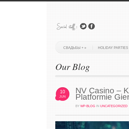
СВАДЬБЫ +
»
HOLIDAY PARTIES
Our Blog
NV Casino – 
10
Platformie Gie
JUN
BY
WP-BLOG
IN
UNCATEGORIZED