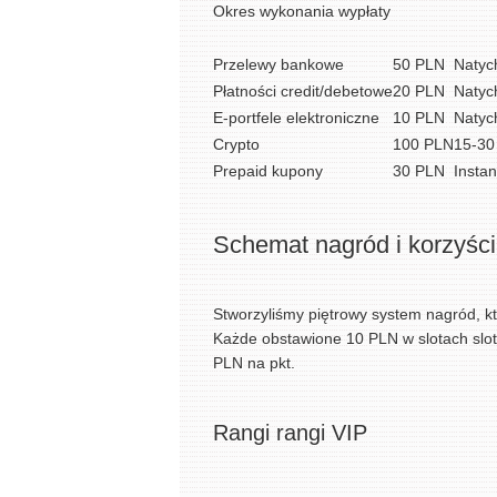
Okres wykonania wypłaty
Przelewy bankowe
50 PLN
Natyc
Płatności credit/debetowe
20 PLN
Natyc
E-portfele elektroniczne
10 PLN
Natyc
Crypto
100 PLN
15-30
Prepaid kupony
30 PLN
Instan
Schemat nagród i korzyści
Stworzyliśmy piętrowy system nagród, kt
Każde obstawione 10 PLN w slotach slot
PLN na pkt.
Rangi rangi VIP