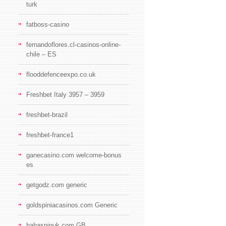
turk
fatboss-casino
fernandoflores.cl-casinos-online-
chile – ES
flooddefenceexpo.co.uk
Freshbet Italy 3957 – 3959
freshbet-brazil
freshbet-france1
ganecasino.com welcome-bonus
es
getgodz.com generic
goldspiniacasinos.com Generic
hahaspinuk.com GB