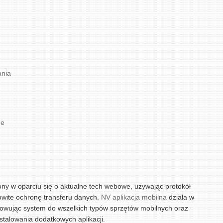
ania
ne
ony w oparciu się o aktualne tech webowe, używając protokół
kowite ochronę transferu danych.
NV aplikacja mobilna
działa w
sowując system do wszelkich typów sprzętów mobilnych oraz
talowania dodatkowych aplikacji.