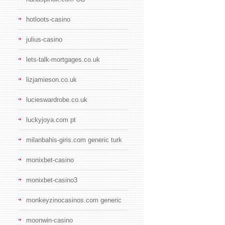
hotloots-casino
julius-casino
lets-talk-mortgages.co.uk
lizjamieson.co.uk
lucieswardrobe.co.uk
luckyjoya.com pt
milanbahis-giris.com generic turk
monixbet-casino
monixbet-casino3
monkeyzinocasinos.com generic
moonwin-casino