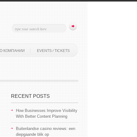
О КОМПАНИИ
EVENTS / TICKETS
RECENT POSTS
How Businesses Improve Visibility
With Better Content Planning
Buitenlandse casino reviews: een
diepgaande blik op