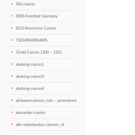
365-casino
3939-Freshbet Germany
5610-Boomzino Casino
758348548854845
7Gold Casino 1200 – 1202
abuking-casino1
abuking-casino3
abuking-casino4
akibawincasinos.com – promotions
alexander-casino
alle nederlandse casinos_nl