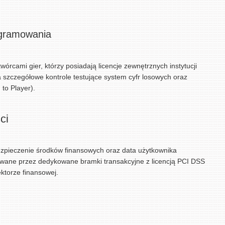
gramowania
órcami gier, którzy posiadają licencje zewnętrznych instytucji
 szczegółowe kontrole testujące system cyfr losowych oraz
to Player).
ci
ezpieczenie środków finansowych oraz data użytkownika
owane przez dedykowane bramki transakcyjne z licencją PCI DSS
torze finansowej.