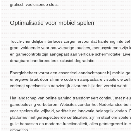
grafisch veeleisende slots.
Optimalisatie voor mobiel spelen
Touch-vriendelijke interfaces zorgen ervoor dat hantering intuït
groot voldoende voor nauwkeurige touches, menusystemen zijn l
en gamecontrols zijn aangepast aan verticale schermrotatie. Li
draagbare bandbreedtes exclusief degradatie.
Energiebeheer vormt een essentieel aandachtspunt bij mobile ga
energieverbruik door slimme code en aanpasbare visuals die zelfs
verlengt speelsessies aanzienlijk alvorens bijladen vereist wordt.
Het landschap van online gaming transformeert continu, met nie
gamebeleving verbeteren. Websites zonder het Nederlandse behe
voor spelers die vrijheid, variëteit en innovatie belangrijk vinden
platforms met gerespecteerde certificaten, zijn in staat om spele
gulle bonussen en moderne functionaliteit, alles geïntegreerd i
omgeving.