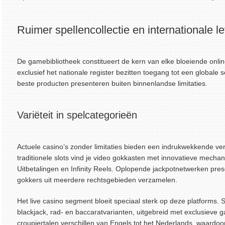
Ruimer spellencollectie en internationale l
De gamebibliotheek constitueert de kern van elke bloeiende onlin
exclusief het nationale register bezitten toegang tot een globale
beste producten presenteren buiten binnenlandse limitaties.
Variëteit in spelcategorieën
Actuele casino’s zonder limitaties bieden een indrukwekkende v
traditionele slots vind je video gokkasten met innovatieve mecha
Uitbetalingen en Infinity Reels. Oplopende jackpotnetwerken pre
gokkers uit meerdere rechtsgebieden verzamelen.
Het live casino segment bloeit speciaal sterk op deze platforms. Spe
blackjack, rad- en baccaratvarianten, uitgebreid met exclusieve
croupiertalen verschillen van Engels tot het Nederlands, waardoor