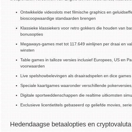
Ontwikkelde videoslots met filmische graphics en geluidseff
bioscoopwaardige standaarden brengen
Klassieke klassiekers voor retro gokkers die houden van 
bonusopties
Megaways-games met tot 117.649 winlijnen per draai en va
winsten
Table games in talloze versies inclusief Europees, US en Par
voorwaarden
Live spelshowbelevingen als draairadspelen en dice games 
Speciale kaartgames waaronder verschillende pokerversies
Digitale sportweddenschappen die realtime uitkomsten simu
Exclusieve licentietitels gebaseerd op geliefde movies, serie
Hedendaagse betaalopties en cryptovaluta