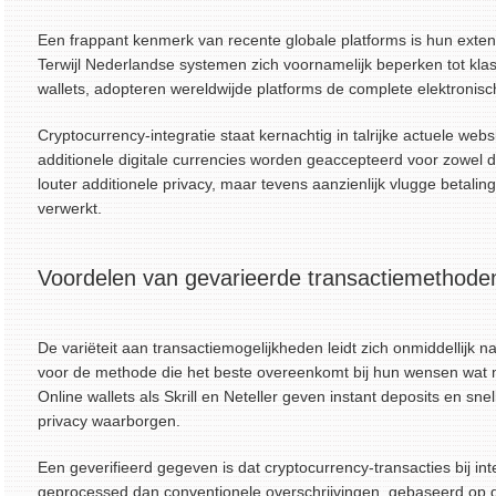
Een frappant kenmerk van recente globale platforms is hun exten
Terwijl Nederlandse systemen zich voornamelijk beperken tot kla
wallets, adopteren wereldwijde platforms de complete elektronisch
Cryptocurrency-integratie staat kernachtig in talrijke actuele websi
additionele digitale currencies worden geaccepteerd voor zowel d
louter additionele privacy, maar tevens aanzienlijk vlugge betal
verwerkt.
Voordelen van gevarieerde transactiemethode
De variëteit aan transactiemogelijkheden leidt zich onmiddellijk
voor de methode die het beste overeenkomt bij hun wensen wat me
Online wallets als Skrill en Neteller geven instant deposits en sn
privacy waarborgen.
Een geverifieerd gegeven is dat cryptocurrency-transacties bij i
geprocessed dan conventionele overschrijvingen, gebaseerd op da