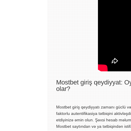
Mostbet giriş qeydiyyat: O
olar?
Mostbet giriş qeydiyyatı zamanı güclü və
faktorlu autentifikasiya tətbiqini aktivlə
etdiyinizə əmin olun. Şəxsi hesab məlu
Mostbet saytından və ya tətbiqindən istif