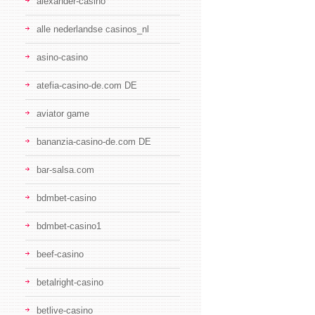
alexander-casino
alle nederlandse casinos_nl
asino-casino
atefia-casino-de.com DE
aviator game
bananzia-casino-de.com DE
bar-salsa.com
bdmbet-casino
bdmbet-casino1
beef-casino
betalright-casino
betlive-casino