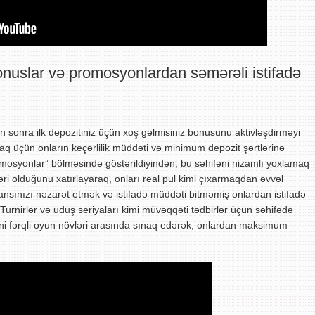
onuslar və promosyonlardan səmərəli istifadə
 sonra ilk depozitiniz üçün xoş gəlmisiniz bonusunu aktivləşdirməyi
aq üçün onların keçərlilik müddəti və minimum depozit şərtlərinə
omosyonlar” bölməsində göstərildiyindən, bu səhifəni nizamlı yoxlamaq
əri olduğunu xatırlayaraq, onları real pul kimi çıxarmaqdan əvvəl
alansınızı nəzarət etmək və istifadə müddəti bitməmiş onlardan istifadə
Turnirlər və uduş seriyaları kimi müvəqqəti tədbirlər üçün səhifədə
lərini fərqli oyun növləri arasında sınaq edərək, onlardan maksimum