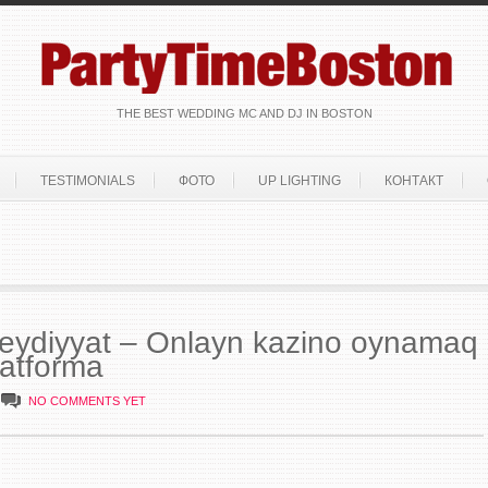
THE BEST WEDDING MC AND DJ IN BOSTON
TESTIMONIALS
ФОТО
UP LIGHTING
КОНТАКТ
 qeydiyyat – Onlayn kazino oynamaq
latforma
NO COMMENTS YET