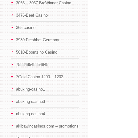
3056 – 3067 BroWinner Casino
3476-Beef Casino
365-casino
3939-Freshbet Germany
5610-Boomzino Casino
758348548854845
7Gold Casino 1200 – 1202
abuking-casino1
abuking-casino3
abuking-casino4
akibawincasinos.com – promotions