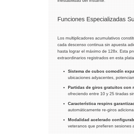
inestabilidad del instante.
Funciones Especializadas Su
Los multiplicadores acumulativos const
cada descenso continua sin apuesta adic
hasta lograr el máximo de 128x. Esta 
extraordinarios registrados en esta plat
Sistema de cubos comodín expa
ubicaciones adyacentes, potencian
Partidas de giros gratuitos con 
ofreciendo entre 10 y 25 tiradas si
Característica respins garantiza
automáticamente re-giros adiciona
Modalidad acelerado configurab
veteranos que prefieren sesiones a