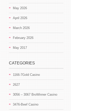
May 2026
April 2026
March 2026
February 2026
May 2017
CATEGORIES
1166-7Gold Casino
2627
3056 – 3067 BroWinner Casino
3476-Beef Casino