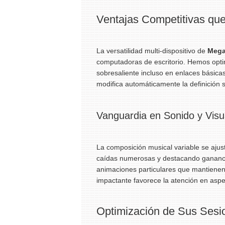
Ventajas Competitivas qu
La versatilidad multi-dispositivo de
Mega
computadoras de escritorio. Hemos opt
sobresaliente incluso en enlaces básicas,
modifica automáticamente la definición se
Vanguardia en Sonido y Visu
La composición musical variable se aju
caídas numerosas y destacando gananci
animaciones particulares que mantienen e
impactante favorece la atención en asp
Optimización de Sus Sesi