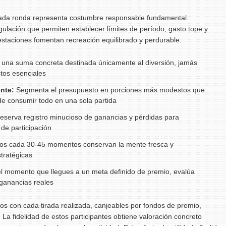
 cada ronda representa costumbre responsable fundamental.
gulación que permiten establecer límites de período, gasto tope y
staciones fomentan recreación equilibrado y perdurable.
 una suma concreta destinada únicamente al diversión, jamás
stos esenciales
nte:
Segmenta el presupuesto en porciones más modestos que
 de consumir todo en una sola partida
eserva registro minucioso de ganancias y pérdidas para
 de participación
s cada 30-45 momentos conservan la mente fresca y
tratégicas
l momento que llegues a un meta definido de premio, evalúa
 ganancias reales
 con cada tirada realizada, canjeables por fondos de premio,
. La fidelidad de estos participantes obtiene valoración concreto