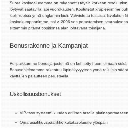
Suora kasinoalueemme on rakennettu täysin korkean resoluution s
löytyvät saatavilla läpi vuorokauden. Koulutetut krupieerimme p
kieli, ruotsia ynnä englannin kieli. Vahvistettu tosiasia: Evolution 
kasinokumppanimme, sai v. 2006 sen perustamisen seurauksena 
sittemmin pitänyt positionsa alan johtavana toimijana.
Bonusrakenne ja Kampanjat
Pelipaikkamme bonusjärjestelmä on kehitetty huomioimaan sekä t
Bonusohjelmamme rakentuu läpinäkyvyyteen ynnä reiluihin sääntöi
käyttäjien palautteen perusteella.
Uskollisuusbonukset
VIP-taso systeemi kuuden erillisen tasolla platinaportaaseen
Oma asiakkuuspäällikkö kultatasolaisille ylöspäin