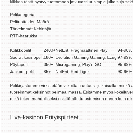
klikkaa tästä
pystyy tuottamaan jatkuvasti uusimpia julkaisuja sekä
Pelikategoria
Pelituotteiden Määrä
Tärkeimmät Kehittäjät
RTP-haarukka
Kolikkopelit
2400+
NetEnt, Pragmaattinen Play
94-98%
Suorat kasinopelit
180+
Evolution Gaming Gaming, Ezugi
97-99%
Pöytäpelit
350+
Microgaming, Play’n GO
95-99%
Jackpot-pelit
85+
NetEnt, Red Tiger
90-96%
Pelikirjastomme virkistetään viikoittain uutuus- julkaisuilla, mink
tuoreimmat keksinnöt pelimaailmassa. Esitämme myös kokeiluver
mikä tekee mahdolliseksi riskittömän tutustumisen ennen kuin oi
Live-kasinon Erityispiirteet