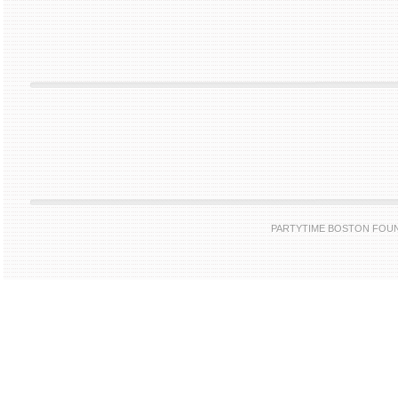
PARTYTIME BOSTON FOUNDE