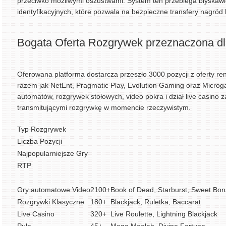
przeciwko możliwymi oszustwami. System ten przebiega błyskaw
identyfikacyjnych, które pozwala na bezpieczne transfery nagród
Bogata Oferta Rozgrywek przeznaczona d
Oferowana platforma dostarcza przeszło 3000 pozycji z oferty 
razem jak NetEnt, Pragmatic Play, Evolution Gaming oraz Microg
automatów, rozgrywek stołowych, video pokra i dział live casino
transmitującymi rozgrywkę w momencie rzeczywistym.
Typ Rozgrywek
Liczba Pozycji
Najpopularniejsze Gry
RTP
Gry automatowe Video
2100+
Book of Dead, Starburst, Sweet Bo
Rozgrywki Klasyczne
180+
Blackjack, Ruletka, Baccarat
Live Casino
320+
Live Roulette, Lightning Blackjack
Pule
45+
Mega Moolah, Divine Fortune