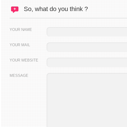
So, what do you think ?
YOUR NAME
YOUR MAIL
YOUR WEBSITE
MESSAGE