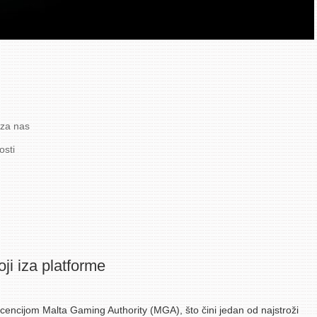
 iza nas
sti
oji iza platforme
cencijom Malta Gaming Authority (MGA), što čini jedan od najstroži