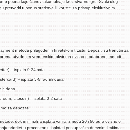
omp poena koje članovi akumuliraju kroz stvarnu igru. Svaki ulog
 pretvoriti u bonus sredstva ili koristiti za pristup ekskluzivnim
ayment metoda prilagođenih hrvatskom tržištu. Depoziti su trenutni za
ju prema utvrđenim vremenskim okvirima ovisno o odabranoj metodi.
etter) – isplata 0-24 sata
astercard) – isplata 3-5 radnih dana
dnih dana
ereum, Litecoin) – isplata 0-2 sata
amo za depozite
metode, dok minimalna isplata varira između 20 i 50 eura ovisno o
aju prioritet u procesiranju isplata i pristup višim dnevnim limitima.