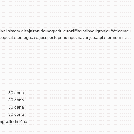
ivni sistem dizajniran da nagrađuje različite stilove igranja. Welcome
ri depozita, omogućavajući postepeno upoznavanje sa platformom uz
30 dana
30 dana
30 dana
30 dana
ng-a
Sedmično