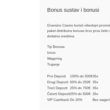
Bonus sustav i bonusi
Gransino Casino koristi višeslojni promot
paket distribuira bonuse kroz prva četi
dodatna sredstva.
Tip Bonusa
Iznos
Wagering
Trajanje
Prvi Depozit
100% do 500€
35x
Drugi Depozit
50% do 250€
35x
Treći Depozit
25% do 750€
35x
Četvrti Depozit
25% do 500€
35x
VIP Cashback
Do 20%
Bez wageri