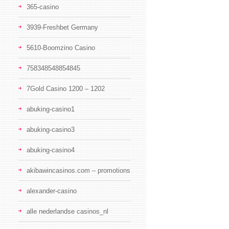
365-casino
3939-Freshbet Germany
5610-Boomzino Casino
758348548854845
7Gold Casino 1200 – 1202
abuking-casino1
abuking-casino3
abuking-casino4
akibawincasinos.com – promotions
alexander-casino
alle nederlandse casinos_nl