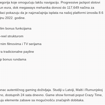
ategorija koje omogućuju lakšu navigaciju. Progressive jackpot slotovi
ijun eura, dok megaways mehanika donosi do 117,649 načina za
ci pokazuju da je najznačajnija isplata na našoj platformi iznosila 8.6
jnu 2022. godine.
iplim bonus funkcijama
3-reel strukturom
rnim filmovima i TV serijama
a tradicionalne payline
tup bonus rundama
ac autentičnog gaming doživljaja. Studiji u Latviji, Malti i Rumunjskoj
meno, dostupnih 24 sata dnevno. Game show formati poput Crazy Time,
nuju elemente zabave sa mogućnošću značajnih dobitaka.