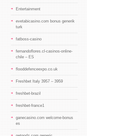
Entertainment
evetabicasino.com bonus generik
turk
fatboss-casino
fernandoflores.cl-casinos-online-
chile – ES
flooddefenceexpo.co.uk
Freshbet Italy 3957 – 3959
freshbet-brazil
freshbet-france1
ganecasino.com welcome-bonus
es
getgodz.com generic