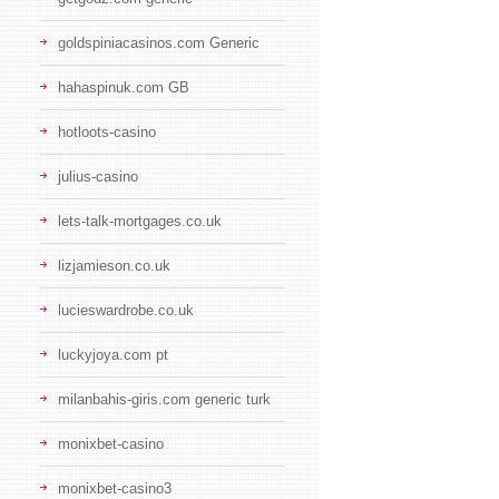
goldspiniacasinos.com Generic
hahaspinuk.com GB
hotloots-casino
julius-casino
lets-talk-mortgages.co.uk
lizjamieson.co.uk
lucieswardrobe.co.uk
luckyjoya.com pt
milanbahis-giris.com generic turk
monixbet-casino
monixbet-casino3