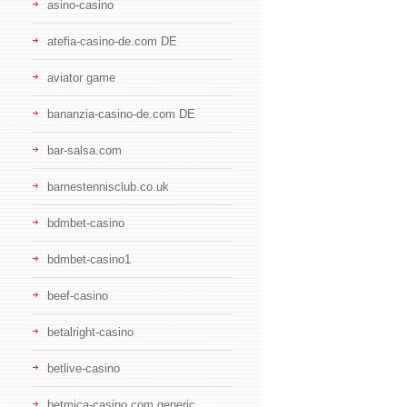
asino-casino
atefia-casino-de.com DE
aviator game
bananzia-casino-de.com DE
bar-salsa.com
barnestennisclub.co.uk
bdmbet-casino
bdmbet-casino1
beef-casino
betalright-casino
betlive-casino
betmica-casino.com generic