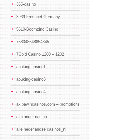
365-casino
3939-Freshbet Germany
5610-Boomzino Casino
758348548854845
7Gold Casino 1200 – 1202
abuking-casino1
abuking-casino3
abuking-casino4
akibawincasinos.com – promotions
alexander-casino
alle nederlandse casinos_nl