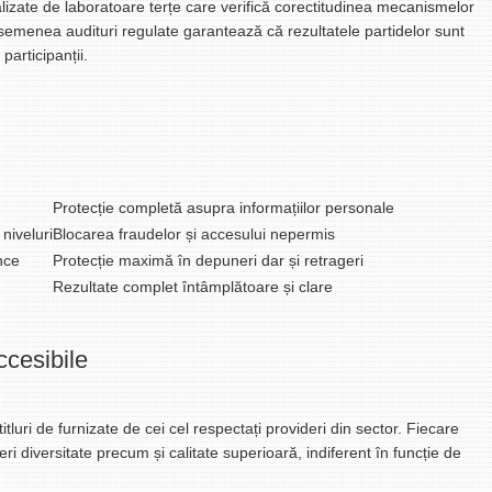
ealizate de laboratoare terțe care verifică corectitudinea mecanismelor
menea audituri regulate garantează că rezultatele partidelor sunt
 participanții.
Protecție completă asupra informațiilor personale
niveluri
Blocarea fraudelor și accesului nepermis
nce
Protecție maximă în depuneri dar și retrageri
Rezultate complet întâmplătoare și clare
ccesibile
tluri de furnizate de cei cel respectați provideri din sector. Fiecare
ri diversitate precum și calitate superioară, indiferent în funcție de