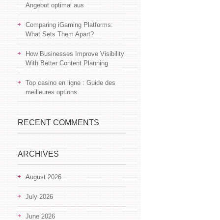
Angebot optimal aus
Comparing iGaming Platforms:
What Sets Them Apart?
How Businesses Improve Visibility
With Better Content Planning
Top casino en ligne : Guide des
meilleures options
RECENT COMMENTS
ARCHIVES
August 2026
July 2026
June 2026