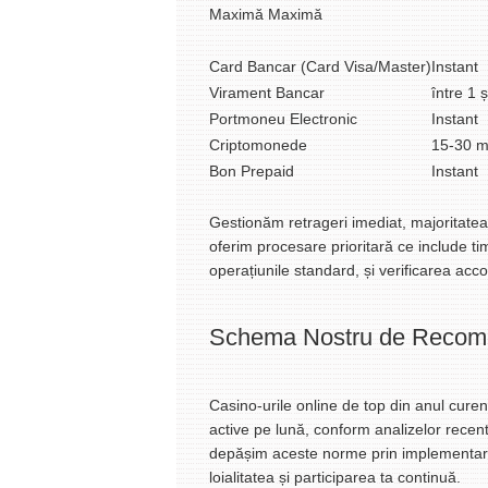
Maximă Maximă
Card Bancar (Card Visa/Master)
Instant
Virament Bancar
între 1 ș
Portmoneu Electronic
Instant
Criptomonede
15-30 m
Bon Prepaid
Instant
Gestionăm retrageri imediat, majoritatea c
oferim procesare prioritară ce include t
operațiunile standard, și verificarea acco
Schema Nostru de Recomp
Casino-urile online de top din anul curen
active pe lună, conform analizelor recen
depășim aceste norme prin implementarea
loialitatea și participarea ta continuă.