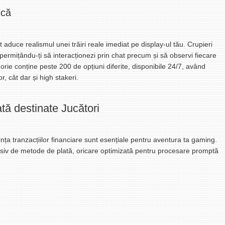
ică
 aduce realismul unei trăiri reale imediat pe display-ul tău. Crupieri
, permițându-ți să interacționezi prin chat precum și să observi fiecare
gorie conține peste 200 de opțiuni diferite, disponibile 24/7, având
or, cât dar și high stakeri.
ată destinate Jucători
nța tranzacțiilor financiare sunt esențiale pentru aventura ta gaming.
iv de metode de plată, oricare optimizată pentru procesare promptă