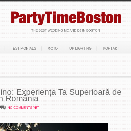
THE BEST WEDDING MC AND DJ IN BOSTON
TESTIMONIALS
ФОТО
UP LIGHTING
КОНТАКТ
ino: Experiența Ta Superioară de
în România
NO COMMENTS YET