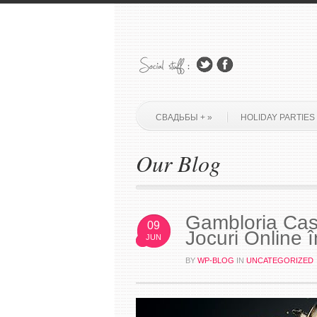
СВАДЬБЫ +
»
HOLIDAY PARTIES
Our Blog
Gambloria Cas
09
Jocuri Online 
JUN
BY
WP-BLOG
IN
UNCATEGORIZED