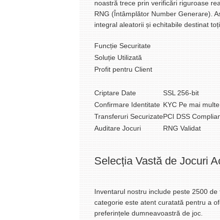
noastră trece prin verificări riguroase r
RNG (Întâmplător Number Generare). Ase
integral aleatorii și echitabile destinat toți
Funcție Securitate
Soluție Utilizată
Profit pentru Client
Criptare Date
SSL 256-bit
Confirmare Identitate
KYC Pe mai multe 
Transferuri Securizate
PCI DSS Complia
Auditare Jocuri
RNG Validat
Selecția Vastă de Jocuri A
Inventarul nostru include peste 2500 de ti
categorie este atent curatată pentru a ofe
preferințele dumneavoastră de joc.