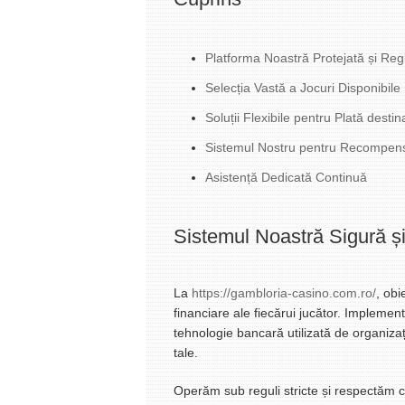
Platforma Noastră Protejată și Re
Selecția Vastă a Jocuri Disponibile
Soluții Flexibile pentru Plată destin
Sistemul Nostru pentru Recompens
Asistență Dedicată Continuă
Sistemul Noastră Sigură și
La
https://gambloria-casino.com.ro/
, obi
financiare ale fiecărui jucător. Implemen
tehnologie bancară utilizată de organizați
tale.
Operăm sub reguli stricte și respectăm cer