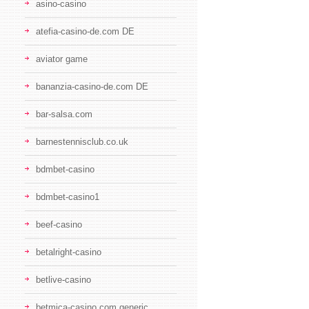
asino-casino
atefia-casino-de.com DE
aviator game
bananzia-casino-de.com DE
bar-salsa.com
barnestennisclub.co.uk
bdmbet-casino
bdmbet-casino1
beef-casino
betalright-casino
betlive-casino
betmica-casino.com generic