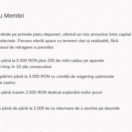
ru Membri
tinde pe primele patru depuneri, oferind un mix armonios între capital
electate. Fiecare ofertă apare cu termeni clari și realizabili, fără
sul de retragere a premiilor.
până la 5.000 RON plus 200 de rotiri cadou pe aparate
i timp în 10 zile consecutive
pătrimi până la 3.000 RON cu condiții de wagering optimizate
ve casino
până maxim 2.500 RON dedicat explorării noilor jocuri
până de până la 2.000 lei cu returnare de o zecime pe daunele