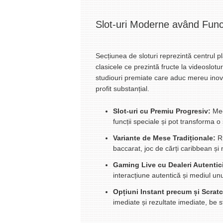
Slot-uri Moderne având Func
Secțiunea de sloturi reprezintă centrul 
clasicele ce prezintă fructe la videoslot
studiouri premiate care aduc mereu inova
profit substanțial.
Slot-uri cu Premiu Progresiv:
Mec
funcții speciale și pot transforma o
Variante de Mese Tradiționale:
Ru
baccarat, joc de cărți caribbean și
Gaming Live cu Dealeri Autentic
interacțiune autentică și mediul u
Opțiuni Instant precum și Scratc
imediate și rezultate imediate, be s