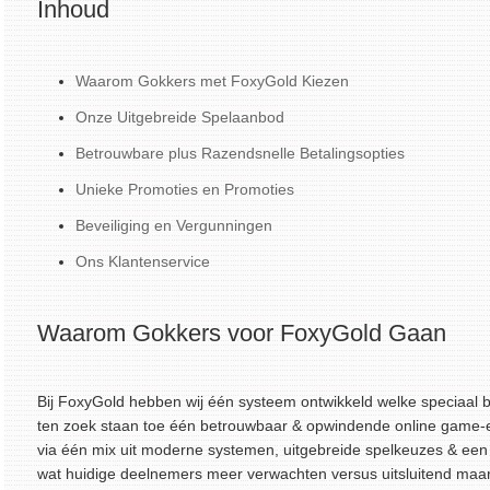
Inhoud
Waarom Gokkers met FoxyGold Kiezen
Onze Uitgebreide Spelaanbod
Betrouwbare plus Razendsnelle Betalingsopties
Unieke Promoties en Promoties
Beveiliging en Vergunningen
Ons Klantenservice
Waarom Gokkers voor FoxyGold Gaan
Bij FoxyGold hebben wij één systeem ontwikkeld welke speciaal bl
ten zoek staan toe één betrouwbaar & opwindende online game-er
via één mix uit moderne systemen, uitgebreide spelkeuzes & ee
wat huidige deelnemers meer verwachten versus uitsluitend maar 