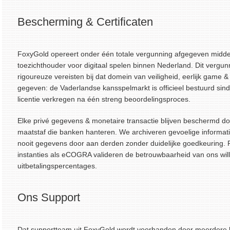
Bescherming & Certificaten
FoxyGold opereert onder één totale vergunning afgegeven middel
toezichthouder voor digitaal spelen binnen Nederland. Dit vergun
rigoureuze vereisten bij dat domein van veiligheid, eerlijk game
gegeven: de Vaderlandse kansspelmarkt is officieel bestuurd si
licentie verkregen na één streng beoordelingsproces.
Elke privé gegevens & monetaire transactie blijven beschermd doo
maatstaf die banken hanteren. We archiveren gevoelige informat
nooit gegevens door aan derden zonder duidelijke goedkeuring. Re
instanties als eCOGRA valideren de betrouwbaarheid van ons will
uitbetalingspercentages.
Ons Support
Dat supportteam uit FoxyGold wordt voorhanden door meerdere k