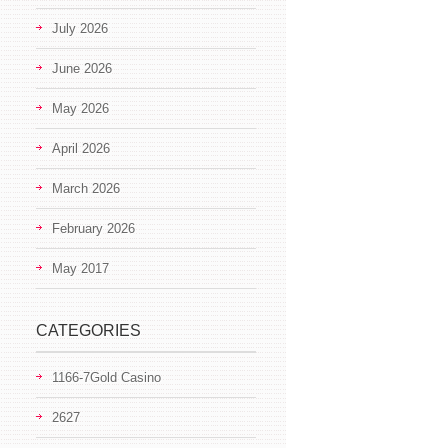
July 2026
June 2026
May 2026
April 2026
March 2026
February 2026
May 2017
CATEGORIES
1166-7Gold Casino
2627