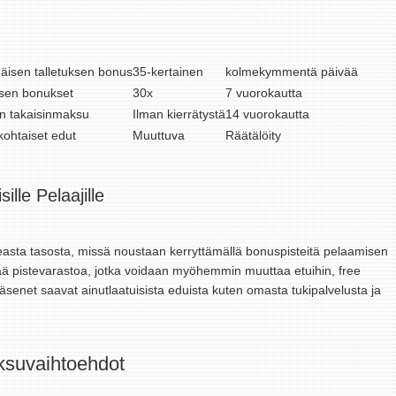
isen talletuksen bonus
35-kertainen
kolmekymmentä päivää
ksen bonukset
30x
7 vuorokautta
ain takaisinmaksu
Ilman kierrätystä
14 vuorokautta
kohtaiset edut
Muuttuva
Räätälöity
lle Pelaajille
sta tasosta, missä noustaan kerryttämällä bonuspisteitä pelaamisen
sää pistevarastoa, jotka voidaan myöhemmin muuttaa etuihin, free
 jäsenet saavat ainutlaatuisista eduista kuten omasta tukipalvelusta ja
ksuvaihtoehdot