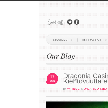
СВАДЬБЫ +
»
HOLIDAY PARTIES
Our Blog
Dragonia Casi
17
Kiehtovuutta e
JUN
BY
WP-BLOG
IN
UNCATEGORIZED