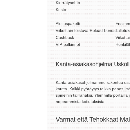
Kierrätysehto
Kesto
Aloituspaketti
Ensimmä
Viikoittain toistuva Reload-bonus
Talletu
Cashback
Viikott
VIP-palkinnot
Henkilö
Kanta-asiakasohjelma Uskollisi
Kanta-asiakasohjelmamme rakentuu usea
kautta. Kaikki pyöräytys taikka panos li
spineihin tai rahaksi. Ylemmillä portailla
nopeammista kotiutuksista.
Varmat että Tehokkaat Ma