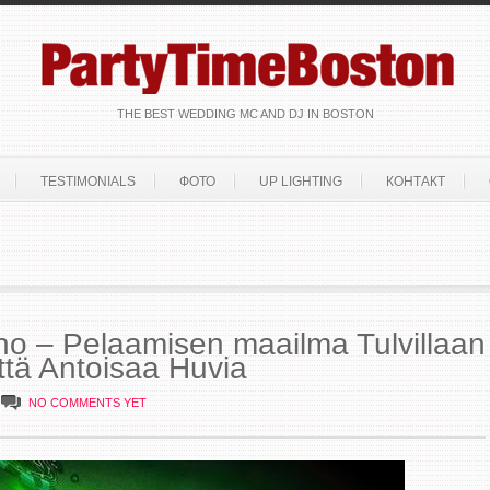
THE BEST WEDDING MC AND DJ IN BOSTON
TESTIMONIALS
ФОТО
UP LIGHTING
КОНТАКТ
no – Pelaamisen maailma Tulvillaan
ttä Antoisaa Huvia
NO COMMENTS YET