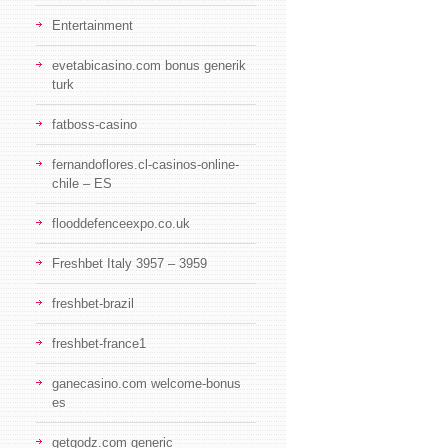
Entertainment
evetabicasino.com bonus generik
turk
fatboss-casino
fernandoflores.cl-casinos-online-
chile – ES
flooddefenceexpo.co.uk
Freshbet Italy 3957 – 3959
freshbet-brazil
freshbet-france1
ganecasino.com welcome-bonus
es
getgodz.com generic