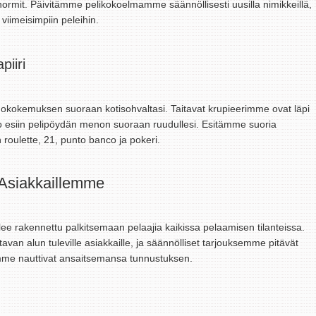
rmit. Päivitämme pelikokoelmamme säännöllisesti uusilla nimikkeillä,
viimeisimpiin peleihin.
piiri
okokemuksen suoraan kotisohvaltasi. Taitavat krupieerimme ovat läpi
o esiin pelipöydän menon suoraan ruudullesi. Esitämme suoria
n roulette, 21, punto banco ja pokeri.
Asiakkaillemme
ee rakennettu palkitsemaan pelaajia kaikissa pelaamisen tilanteissa.
an alun tuleville asiakkaille, ja säännölliset tarjouksemme pitävät
jamme nauttivat ansaitsemansa tunnustuksen.