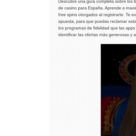
Descubre una guía completa sobre los b
de casino para España. Aprende a maximi
free spins otorgados al registrarte. Te 
apuesta, para que puedas reclamar estas
los programas de fidelidad que las apps
identificar las ofertas más generosas y 