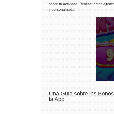
sobre tu actividad. Realizar estos ajus
y personalizada.
Una Guía sobre los Bonos
la App