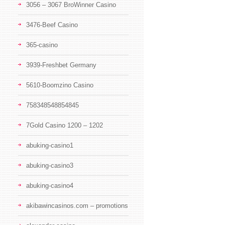
3056 – 3067 BroWinner Casino
3476-Beef Casino
365-casino
3939-Freshbet Germany
5610-Boomzino Casino
758348548854845
7Gold Casino 1200 – 1202
abuking-casino1
abuking-casino3
abuking-casino4
akibawincasinos.com – promotions