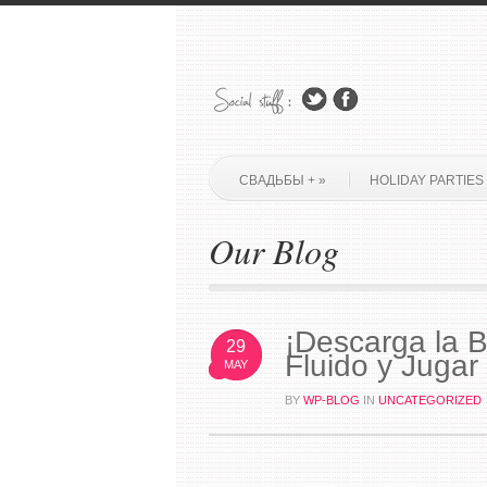
СВАДЬБЫ +
»
HOLIDAY PARTIES
Our Blog
¡Descarga la B
29
Fluido y Jugar
MAY
BY
WP-BLOG
IN
UNCATEGORIZED