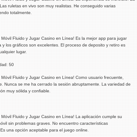
 Las ruletas en vivo son muy realistas. He conseguido varias
endo totalmente.
Móvil Fluido y Jugar Casino en Línea! Es la mejor app para jugar
va y los gráficos son excelentes. El proceso de deposito y retiro es
alquier lugar.
dad: 50
 Móvil Fluido y Jugar Casino en Línea! Como usuario frecuente,
ble. Nunca se me ha cerrado la sesión abruptamente. La variedad de
ón muy sólida y confiable.
Móvil Fluido y Jugar Casino en Línea! La aplicación cumple su
móvil sin problemas graves. No encuentro características
. Es una opción aceptable para el juego online.