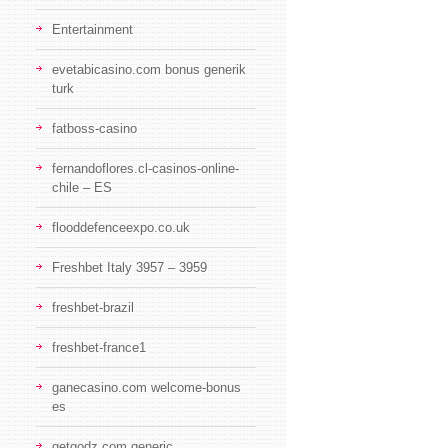
Entertainment
evetabicasino.com bonus generik
turk
fatboss-casino
fernandoflores.cl-casinos-online-
chile – ES
flooddefenceexpo.co.uk
Freshbet Italy 3957 – 3959
freshbet-brazil
freshbet-france1
ganecasino.com welcome-bonus
es
getgodz.com generic