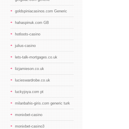
goldspiniacasinos.com Generic
hahaspinuk.com GB
hotloots-casino
julius-casino
lets-talk-mortgages.co.uk
lizjamieson.co.uk
lucieswardrobe.co.uk
luckyjoya.com pt
milanbahis-giris.com generic turk
monixbet-casino
monixbet-casino3