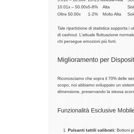
10.01x – 50.00x
5-8%
Alta
Sis
Oltre 50.00x
1-2%
Molto Alta
Sol
Tale ripartizione di statistica supporta i
di cashout. L’attuale fluttuazione normale 
chi persegue emozioni più forti.
Miglioramento per Disposit
Riconosciamo che sopra il 70% delle sess
scopo, noi abbiamo sviluppato un sistem
dimensione, preservando la stessa scorre
Funzionalità Esclusive Mobil
Pulsanti tattili calibrati:
Bottoni p