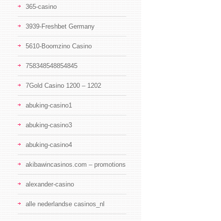
365-casino
3939-Freshbet Germany
5610-Boomzino Casino
758348548854845
7Gold Casino 1200 – 1202
abuking-casino1
abuking-casino3
abuking-casino4
akibawincasinos.com – promotions
alexander-casino
alle nederlandse casinos_nl