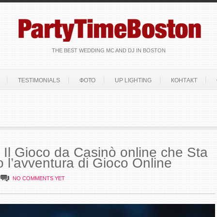
THE BEST WEDDING MC AND DJ IN BOSTON
TESTIMONIALS
ФОТО
UP LIGHTING
КОНТАКТ
Il Gioco da Casinò online che Sta
 l’avventura di Gioco Online
NO COMMENTS YET