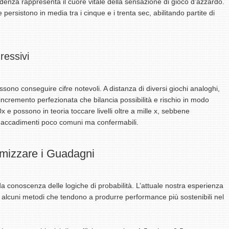
enza rappresenta il cuore vitale della sensazione di gioco d’azzardo.
e persistono in media tra i cinque e i trenta sec, abilitando partite di
ressivi
ssono conseguire cifre notevoli. A distanza di diversi giochi analoghi,
cremento perfezionata che bilancia possibilità e rischio in modo
00x e possono in teoria toccare livelli oltre a mille x, sebbene
no accadimenti poco comuni ma confermabili.
timizzare i Guadagni
onoscenza delle logiche di probabilità. L’attuale nostra esperienza
to alcuni metodi che tendono a produrre performance più sostenibili nel