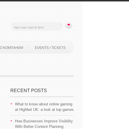
О КОМПАНИИ
EVENTS / TICKETS
RECENT POSTS
What to know about online gaming
at Highbet UK: a look at top games
How Businesses Improve Visibility
With Better Content Planning