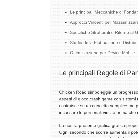
Le principali Meccaniche di Fonda
Approcci Vincenti per Massimizzar
Specifiche Strutturali e Ritorno al 
Studio della Fluttuazione e Distrib
Ottimizzazione per Device Mobile
Le principali Regole di Pa
Chicken Road simboleggia un progresso 
aspetti di gioco crash game con sistemi 
costruisce su un concetto semplice ma p
incassare le personali vincite prima che i
La nostra presente grafica grafica propon
Ogni secondo che scorre aumenta il pote