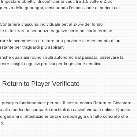
Impostare obiettivi di coefficiente cauti tra 1,5 volte e 2.5x
uenza delle guadagni, diminuendo l’esposizione al pericolo di
Contenere ciascuna individuale bet al 2-5% del fondo
e di tollerare a sequenze negative certe nel corto termine
are la scommessa e ritirare una porzione al ottenimento di un
estante per traguardi più aspiranti
nché qualsiasi round risulti autonomo dal passato, osservare la
rnire insight cognitivi proficui per la gestione emotiva
e Return to Player Verificato
rincipio fondamentale per noi. Il nostro nostro Return to Giocatore
to alla media del comparto dei titoli da casinò virtuale online. Questo
a organismi di attestazione terzi e simboleggia un fatto concreto che
do.