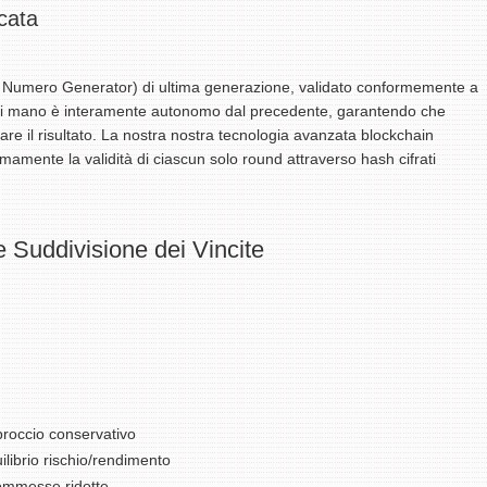
cata
mero Generator) di ultima generazione, validato conformemente a
Ogni mano è interamente autonomo dal precedente, garantendo che
re il risultato. La nostra nostra tecnologia avanzata blockchain
amente la validità di ciascun solo round attraverso hash cifrati
 Suddivisione dei Vincite
roccio conservativo
ilibrio rischio/rendimento
mmesse ridotte