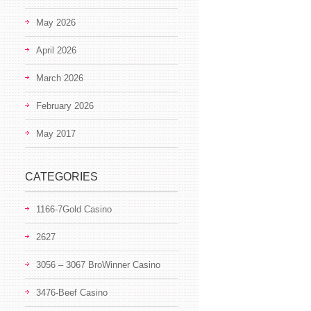
May 2026
April 2026
March 2026
February 2026
May 2017
CATEGORIES
1166-7Gold Casino
2627
3056 – 3067 BroWinner Casino
3476-Beef Casino