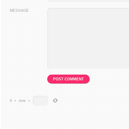
MESSAGE
6
+
nine
=