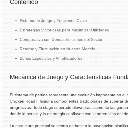
Contenido
Sistema de Juego y Funciones Clave
Estrategias Victoriosas para Maximizar Utilidades
Comparativa con Demás Ediciones del Sector
Retorno y Fluctuación en Nuestro Modelo
Bonus Especiales y Amplificadores
Mecánica de Juego y Características Fun
El sistema de partida representa una evolución importante en el 
Chicken Road II fusiona componentes tradicionales de superar d
progresivas. Todo stage superado eleva drásticamente las ganan
donde la pericia y la estrategia confluyen con la adrenalina del ri
La estructura principal se centra en base a la navegación planific