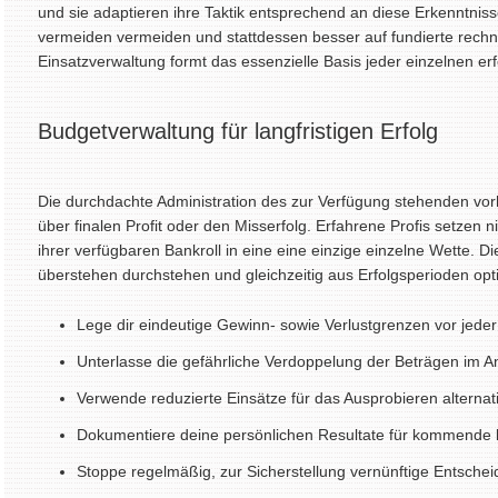
und sie adaptieren ihre Taktik entsprechend an diese Erkenntnisse
vermeiden vermeiden und stattdessen besser auf fundierte rechne
Einsatzverwaltung formt das essenzielle Basis jeder einzelnen er
Budgetverwaltung für langfristigen Erfolg
Die durchdachte Administration des zur Verfügung stehenden vo
über finalen Profit oder den Misserfolg. Erfahrene Profis setzen 
ihrer verfügbaren Bankroll in eine eine einzige einzelne Wette. D
überstehen durchstehen und gleichzeitig aus Erfolgsperioden opt
Lege dir eindeutige Gewinn- sowie Verlustgrenzen vor jeder
Unterlasse die gefährliche Verdoppelung der Beträgen im A
Verwende reduzierte Einsätze für das Ausprobieren alternat
Dokumentiere deine persönlichen Resultate für kommende 
Stoppe regelmäßig, zur Sicherstellung vernünftige Entschei