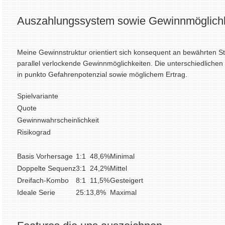
Auszahlungssystem sowie Gewinnmöglich
Meine Gewinnstruktur orientiert sich konsequent an bewährten St
parallel verlockende Gewinnmöglichkeiten. Die unterschiedlichen 
in punkto Gefahrenpotenzial sowie möglichem Ertrag.
Spielvariante
Quote
Gewinnwahrscheinlichkeit
Risikograd
Basis Vorhersage
1:1
48,6%
Minimal
Doppelte Sequenz
3:1
24,2%
Mittel
Dreifach-Kombo
8:1
11,5%
Gesteigert
Ideale Serie
25:1
3,8%
Maximal