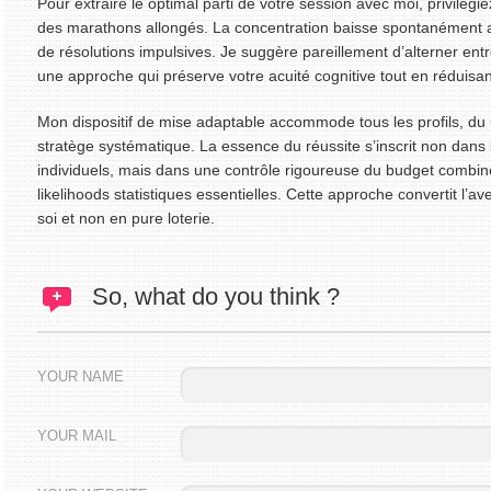
Pour extraire le optimal parti de votre session avec moi, privilégi
des marathons allongés. La concentration baisse spontanément a
de résolutions impulsives. Je suggère pareillement d’alterner en
une approche qui préserve votre acuité cognitive tout en réduisant
Mon dispositif de mise adaptable accommode tous les profils, du 
stratège systématique. La essence du réussite s’inscrit non dans
individuels, mais dans une contrôle rigoureuse du budget comb
likelihoods statistiques essentielles. Cette approche convertit l’
soi et non en pure loterie.
So, what do you think ?
YOUR NAME
YOUR MAIL