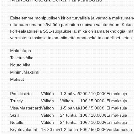
Esittelemme monipuolisen kirjon turvallisia ja varmoja maksumene
ottamaan omaan käyttöön parhaiten sopivan vaihtoehdon. Koko 
korkealaatuisella SSL-suojauksella, mikä on sama teknologia, mit
varmistettu tosiasia takaa, niin että omat sekä taloudelliset tieto
Maksutapa
Talletus Aika
Nouto Aika
Minimi/Maksimi
Maksut
Pankkisiirto
Välitön
1-3 päivää
20€ / 10,000€
Ei maksuja
Trustly
Välitön
Välitön
10€ / 5,000€
Ei maksuja
Visa/Mastercard
Välitön
1-5 päivää
10€ / 5,000€
Ei maksuja
Skrill
Välitön
24 tuntia
10€ / 10,000€
Ei maksuja
Neteller
Välitön
24 tuntia
10€ / 10,000€
Ei maksuja
Kryptovaluutat
15-30 min
1-2 tuntia
50€ / 50,000€
Verkkomaksu