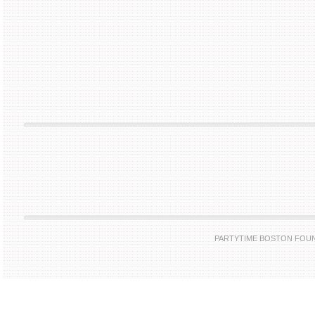
PARTYTIME BOSTON FOUNDE