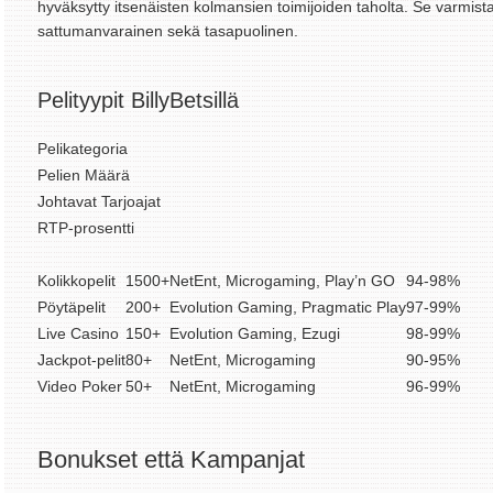
hyväksytty itsenäisten kolmansien toimijoiden taholta. Se varmista
sattumanvarainen sekä tasapuolinen.
Pelityypit BillyBetsillä
Pelikategoria
Pelien Määrä
Johtavat Tarjoajat
RTP-prosentti
Kolikkopelit
1500+
NetEnt, Microgaming, Play’n GO
94-98%
Pöytäpelit
200+
Evolution Gaming, Pragmatic Play
97-99%
Live Casino
150+
Evolution Gaming, Ezugi
98-99%
Jackpot-pelit
80+
NetEnt, Microgaming
90-95%
Video Poker
50+
NetEnt, Microgaming
96-99%
Bonukset että Kampanjat