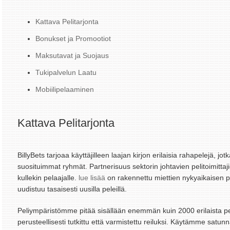
Kattava Pelitarjonta
Bonukset ja Promootiot
Maksutavat ja Suojaus
Tukipalvelun Laatu
Mobiilipelaaminen
Kattava Pelitarjonta
BillyBets tarjoaa käyttäjilleen laajan kirjon erilaisia rahapelejä, jot
suosituimmat ryhmät. Partnerisuus sektorin johtavien pelitoimitta
kullekin pelaajalle.
lue lisää
on rakennettu miettien nykyaikaisen p
uudistuu tasaisesti uusilla peleillä.
Peliympäristömme pitää sisällään enemmän kuin 2000 erilaista peli
perusteellisesti tutkittu että varmistettu reiluksi. Käytämme satun