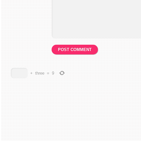
+
three
=
9