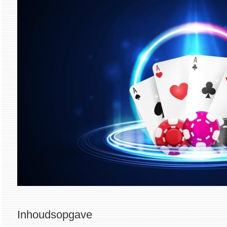
Inhoudsopgave