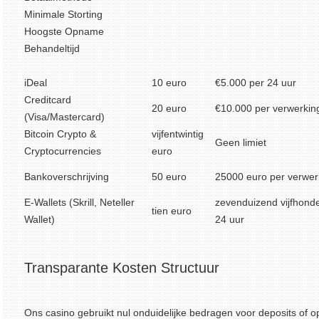
Minimale Storting
Hoogste Opname
Behandeltijd
iDeal
10 euro
€5.000 per 24 uur
Creditcard
20 euro
€10.000 per verwerkin
(Visa/Mastercard)
Bitcoin Crypto &
vijfentwintig
Geen limiet
Cryptocurrencies
euro
Bankoverschrijving
50 euro
25000 euro per verwer
E-Wallets (Skrill, Neteller
zevenduizend vijfhond
tien euro
Wallet)
24 uur
Transparante Kosten Structuur
Ons casino gebruikt nul onduidelijke bedragen voor deposits of