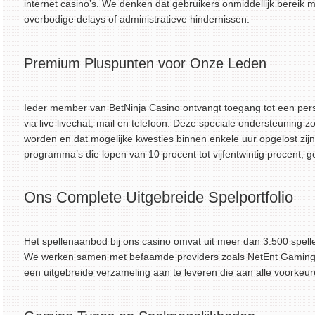
internet casino’s. We denken dat gebruikers onmiddellijk bereik m
overbodige delays of administratieve hindernissen.
Premium Pluspunten voor Onze Leden
Ieder member van BetNinja Casino ontvangt toegang tot een per
via live livechat, mail en telefoon. Deze speciale ondersteuning 
worden en dat mogelijke kwesties binnen enkele uur opgelost zi
programma’s die lopen van 10 procent tot vijfentwintig procent, 
Ons Complete Uitgebreide Spelportfolio
Het spellenaanbod bij ons casino omvat uit meer dan 3.500 spel
We werken samen met befaamde providers zoals NetEnt Gaming,
een uitgebreide verzameling aan te leveren die aan alle voorkeu