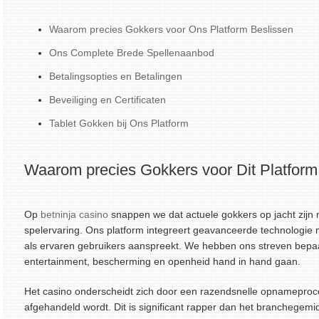
Waarom precies Gokkers voor Ons Platform Beslissen
Ons Complete Brede Spellenaanbod
Betalingsopties en Betalingen
Beveiliging en Certificaten
Tablet Gokken bij Ons Platform
Waarom precies Gokkers voor Dit Platform
Op
betninja casino
snappen we dat actuele gokkers op jacht zijn
spelervaring. Ons platform integreert geavanceerde technologie m
als ervaren gebruikers aanspreekt. We hebben ons streven bep
entertainment, bescherming en openheid hand in hand gaan.
Het casino onderscheidt zich door een razendsnelle opnameproc
afgehandeld wordt. Dit is significant rapper dan het branchegem