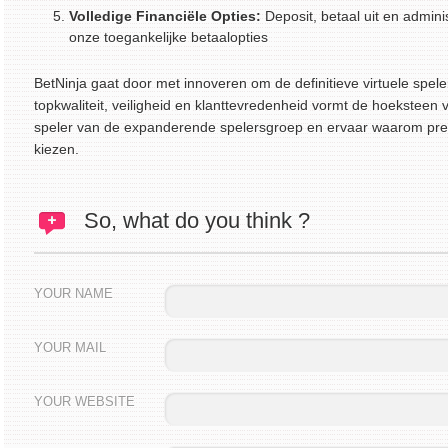
Volledige Financiële Opties:
Deposit, betaal uit en admini
onze toegankelijke betaalopties
BetNinja gaat door met innoveren om de definitieve virtuele spel
topkwaliteit, veiligheid en klanttevredenheid vormt de hoeksteen 
speler van de expanderende spelersgroep en ervaar waarom preci
kiezen.
So, what do you think ?
YOUR NAME
YOUR MAIL
YOUR WEBSITE