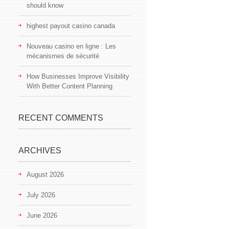
should know
highest payout casino canada
Nouveau casino en ligne : Les
mécanismes de sécurité
How Businesses Improve Visibility
With Better Content Planning
RECENT COMMENTS
ARCHIVES
August 2026
July 2026
June 2026