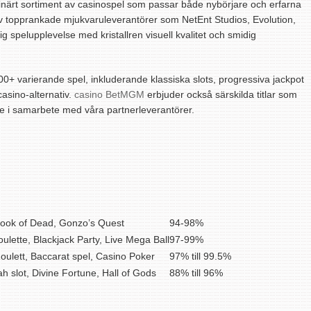
inärt sortiment av casinospel som passar både nybörjare och erfarna
v topprankade mjukvaruleverantörer som NetEnt Studios, Evolution,
ig spelupplevelse med kristallren visuell kvalitet och smidig
500+ varierande spel, inkluderande klassiska slots, progressiva jackpot
casino-alternativ.
casino BetMGM
erbjuder också särskilda titlar som
ade i samarbete med våra partnerleverantörer.
Book of Dead, Gonzo’s Quest
94-98%
oulette, Blackjack Party, Live Mega Ball
97-99%
ulett, Baccarat spel, Casino Poker
97% till 99.5%
 slot, Divine Fortune, Hall of Gods
88% till 96%