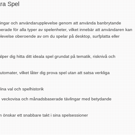
åra Spel
sningar och användarupplevelse genom att använda banbrytande
timerade för alla typer av spelenheter, vilket innebär att användaren kan
pplevelse oberoende av om du spelar på desktop, surfplatta eller
per dig hitta ditt ideala spel grundat på tematik, risknivå och
automater, vilket låter dig prova spel utan att satsa verkliga
na val och spelhistorik
s, veckovisa och månadsbaserade tävlingar med betydande
 önskar ett snabbare takt i sina spelsessioner