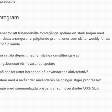
ressbevis.
sprogram
apat för att tillhandahålla förstagångs spelare en stark början med
r detta arrangerar vi pågående promotioner som skiftar weekly för att
 och givande.
å initiala deposit med förmånliga omsättningskrav
ingsbonusar för nuvarande spelare
å spelförluster beroende på användarens aktivitetsnivå
ystem med 4 nivåer där användares belöningar stiger progressivt
lingar med sammanlagda prispengar som överskrider 500k SEK