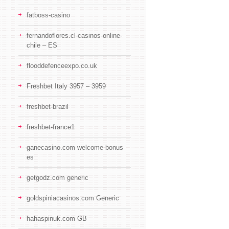
fatboss-casino
fernandoflores.cl-casinos-online-
chile – ES
flooddefenceexpo.co.uk
Freshbet Italy 3957 – 3959
freshbet-brazil
freshbet-france1
ganecasino.com welcome-bonus
es
getgodz.com generic
goldspiniacasinos.com Generic
hahaspinuk.com GB