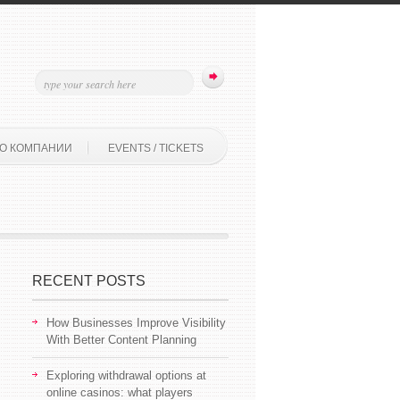
О КОМПАНИИ
EVENTS / TICKETS
RECENT POSTS
How Businesses Improve Visibility
With Better Content Planning
Exploring withdrawal options at
online casinos: what players