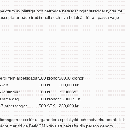
pektrum av pålitliga och betrodda betallösningar skräddarsydda för
ccepterar både traditionella och nya betalsätt för att passa varje
re till fem arbetsdagar
100 kronor
50000 kronor
-24h
100 kr
100,000 kr
-24 timmar
100 kr
75,000 kr
amma dag
100 kronor
75,000 SEK
-7 arbetsdagar
500 SEK
250,000 kr
fieringsprocess för att garantera spelskydd och motverka bedrägligt
 något mer tid då BetMGM krävs att bekräfta din person genom