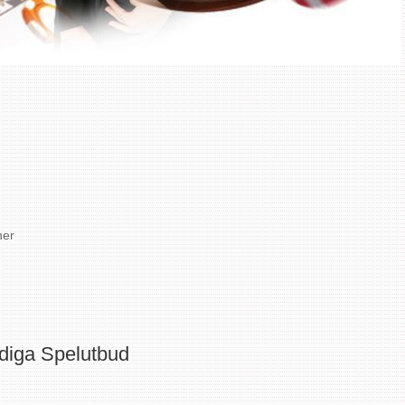
ner
m
diga Spelutbud