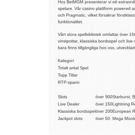
Hos BetMGM presenterar vi ett extraord
spelare. Vår casino plattform powered a
och Pragmatic, vilket försäkrar förstklass
funktionalitet.
Vårt stora spelbibliotek omfattar över 1
vinstpottar, klassiska bordsspel och live 
bara finns tillgängliga hos oss, utveckl
Kategori
Totalt antal Spel
Topp Titlar
RTP-spann
Slots
över 900
Starburst, 
Live Dealer
över 150
Lightning R
Klassiska bordsspel
över 200
European Ro
Jackpot slots
över 50
Mega Moolah