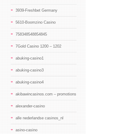
3939-Freshbet Germany
5610-Boomzino Casino
758348548854845
7Gold Casino 1200 – 1202
abuking-casino1
abuking-casino3
abuking-casino4
akibawincasinos.com – promotions
alexander-casino
alle nederlandse casinos_nl
asino-casino